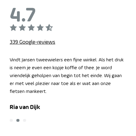
4.7
339 Google-reviews
e
Vindt Jansen tweewielers een fijne winkel. Als het druk
Mijn
n ze
is neem je even een kopje koffie of thee. Je word
onde
vriendelijk geholpen van begin tot het einde. Wij gaan
gepo
er met veel plezier naar toe als er wat aan onze
lijk
fietsen mankeert.
zoal
Ria van Dijk
Ma