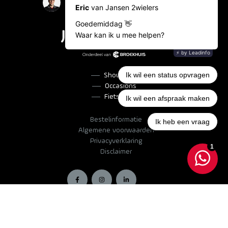
Showroom
Occasions
Fietslease
Bestelinformatie
Algemene voorwaarden
Privacyverklaring
Disclaimer