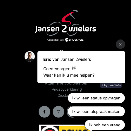
Showroom
Occasions
Fietslease
Bestelinformatie
Algemene voorwaarden
Privacyverklaring
Disclaimer