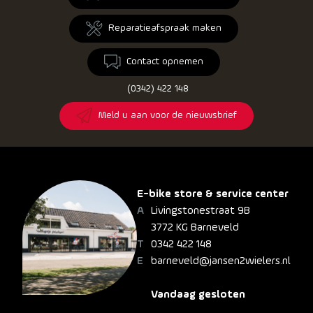
Reparatieafspraak maken
Contact opnemen
(0342) 422 148
Meld u aan voor de nieuwsbrief
E-bike store & service center
Livingstonestraat 9B
3772 KG Barneveld
0342 422 148
barneveld@jansen2wielers.nl
Vandaag gesloten