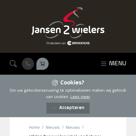
Ga naar de inhoud
MENU
Cookies?
Om uw gebruikerservaring te optimaliseren maken wij gebruik
van cookies.
Lees meer
21 SEPTEMBER 2022
Accepteren
Home
/
Nieuws
/
Nieuws
/