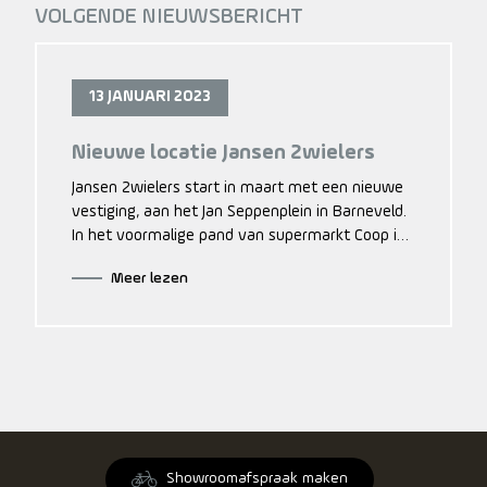
VOLGENDE NIEUWSBERICHT
13 JANUARI 2023
Nieuwe locatie Jansen 2wielers
Jansen 2wielers start in maart met een nieuwe
vestiging, aan het Jan Seppenplein in Barneveld.
In het voormalige pand van supermarkt Coop is
daarmee straks een fietsenwinkel voor
Meer lezen
occasions en niet-elektrische fietsen te vinden.
De e-bike en high speed fietsen blijven wel op
huidige locatie. De werkplaats blijft ook op
locatie Livingstonestraat 9b.
Showroomafspraak maken