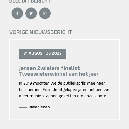
DEEL DIT BERICHT:
VORIGE NIEUWSBERICHT
31 AUGUSTUS 2022
Jansen 2wielers finalist
Tweewielerwinkel van het jaar
In 2019 mochten we de publieksprijs mee naar
huis nemen. En in de afgelopen jaren hebben we
weer mooie stappen gezetten om onze klanten
nog optimaler fietsplezier te bieden.
Meer lezen
Voorbeelden hiervan zijn de opening van onze
occasion-store en onze nieuwe website met
webshop. We zijn trots op de nominatie en
hopen uiteraard op de winst!