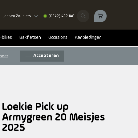
Jansen 2wielers
(0342) 422 148
-bikes
Bakfietsen
Occasions
Aanbiedingen
Accepteren
meer
Loekie Pick up
Armygreen 20 Meisjes
2025