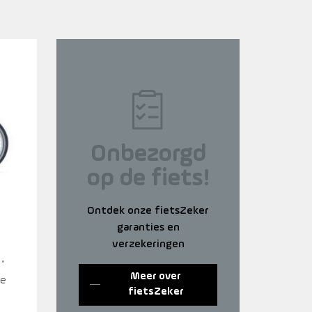
Onbezorgd
op de fiets!
Ontdek onze fietsZeker
garanties en
verzekeringen
Meer over
ue
fietsZeker