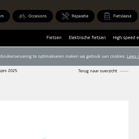
om
Occasions
Reparatie
Fietslease
Fietsen
Elektrische fietsen
High speed e
ruikerservaring te optimaliseren maken wij gebruik van cookies.
Lees 
sjes 2025
Terug naar overzicht