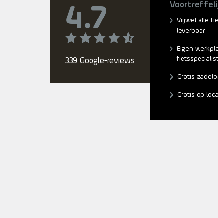
Voortreffeli
4.7
Vrijwel alle f
leverbaar
Eigen werkpl
fietsspecialis
339 Google-reviews
Gratis zadelo
Gratis op loc