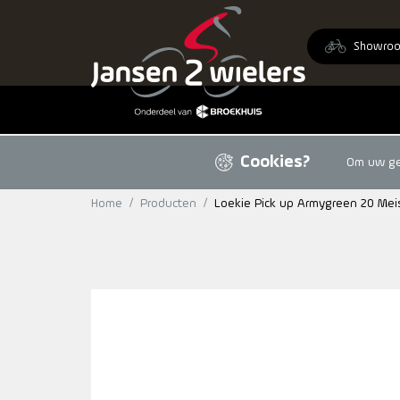
Ga naar de inhoud
Showro
Cookies?
Om uw geb
Home
/
Producten
/
Loekie Pick up Armygreen 20 Mei