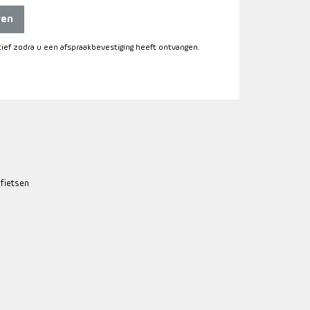
ren
itief zodra u een afspraakbevestiging heeft ontvangen.
 fietsen