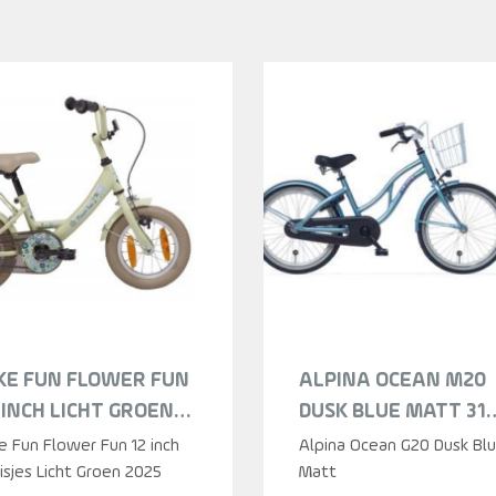
KE FUN FLOWER FUN
ALPINA OCEAN M20
 INCH LICHT GROEN
DUSK BLUE MATT 31
ISJES 2025
MEISJES 2024
e Fun Flower Fun 12 inch
Alpina Ocean G20 Dusk Bl
sjes Licht Groen 2025
Matt