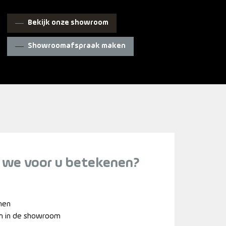
Bekijk onze showroom
Showroomafspraak maken
 we voor u betekenen?
nnen
n in de showroom