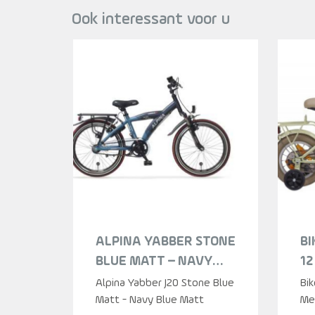
Ook interessant voor u
ALPINA YABBER STONE
BI
BLUE MATT – NAVY
12
BLUE MA 20 JONGENS
ME
Alpina Yabber J20 Stone Blue
Bik
2023
Matt - Navy Blue Matt
Mei