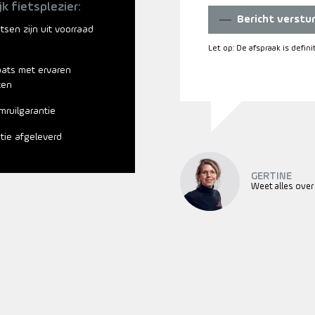
jk fietsplezier:
Bericht verstu
ietsen zijn uit voorraad
Let op: De afspraak is defin
aats met ervaren
ten
mruilgarantie
atie afgeleverd
GERTINE
Weet alles over