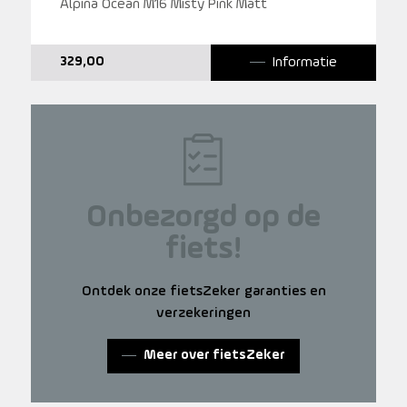
Alpina Ocean M16 Misty Pink Matt
Informatie
329,00
Onbezorgd op de
fiets!
Ontdek onze fietsZeker garanties en
verzekeringen
Meer over fietsZeker