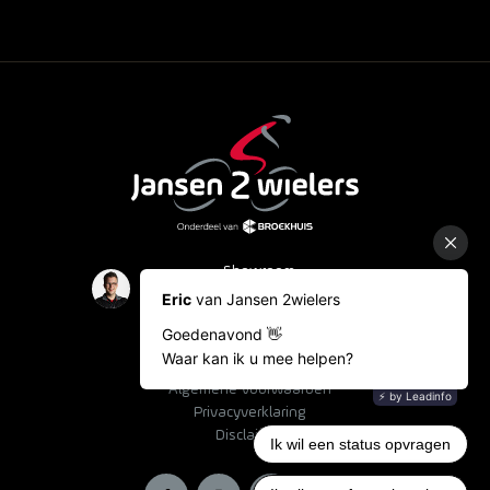
Showroom
Occasions
Fietslease
Bestelinformatie
Algemene voorwaarden
Privacyverklaring
Disclaimer