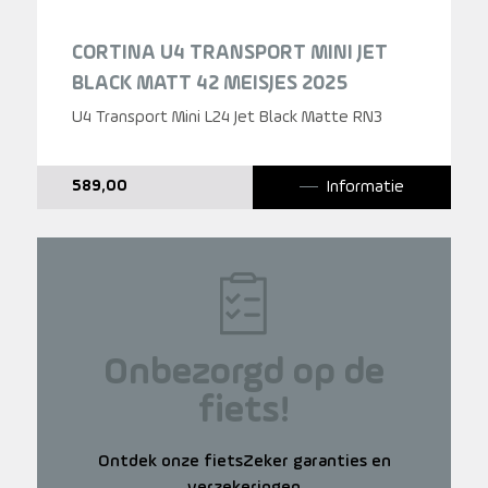
CORTINA U4 TRANSPORT MINI JET
BLACK MATT 42 MEISJES 2025
U4 Transport Mini L24 Jet Black Matte RN3
Informatie
589,00
Onbezorgd op de
fiets!
Ontdek onze fietsZeker garanties en
verzekeringen