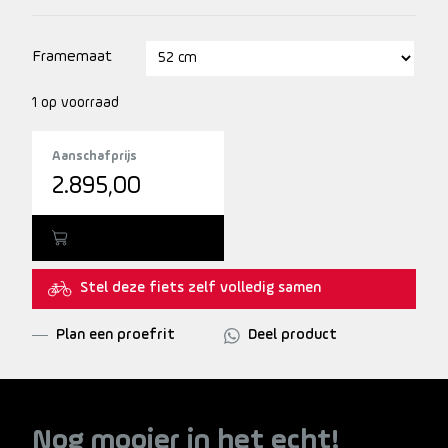
lange ritten. Ook is de fiets voorzien van een
achterwielmotor.
Framemaat
1 op voorraad
Aanschafprijs
2.895,00
Toevoegen
Stel deze fiets zelf volledig samen
Plan een proefrit
Deel product
Nog mooier in het echt!