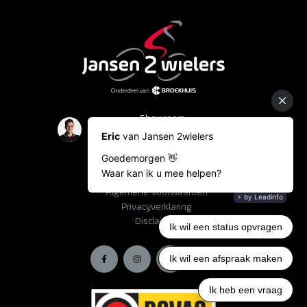
Showroom
Occasions
Fietslease
Bestelinformatie
Algemene voorwaarden
Privacyverklaring
Disclaimer