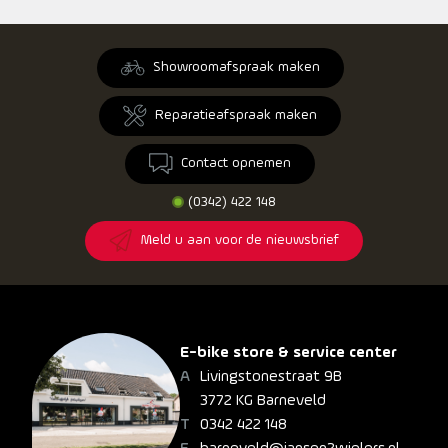
Showroomafspraak maken
Reparatieafspraak maken
Contact opnemen
(0342) 422 148
Meld u aan voor de nieuwsbrief
E-bike store & service center
Livingstonestraat 9B
3772 KG Barneveld
0342 422 148