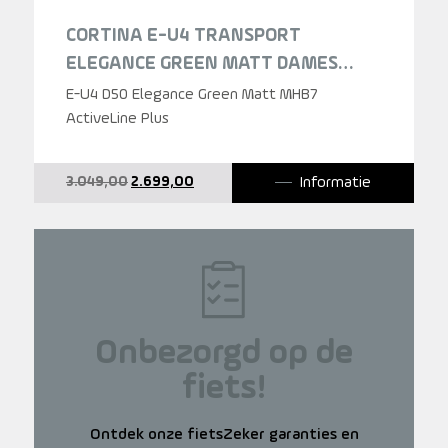
CORTINA E-U4 TRANSPORT
ELEGANCE GREEN MATT DAMES
2025
E-U4 D50 Elegance Green Matt MHB7
ActiveLine Plus
Oorspronkelijke
Huidige
Informatie
3.049,00
2.699,00
prijs
prijs
was:
is:
3.049,00.
2.699,00.
Onbezorgd op de
fiets!
Ontdek onze fietsZeker garanties en