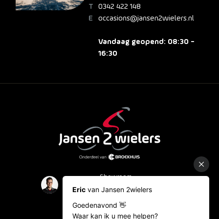
0342 422 148
occasions@jansen2wielers.nl
Vandaag geopend: 08:30 -
16:30
Showroom
Occasions
Fietslease