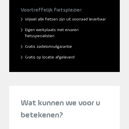
Voortreffelijk fietsplezier:
Vrijwel alle fietsen zijn uit voorraad leverbaar
Eigen werkplaats met ervaren
fietsspecialisten
Gratis zadelomruilgarantie
Gratis op locatie afgeleverd
Wat kunnen we voor u
betekenen?