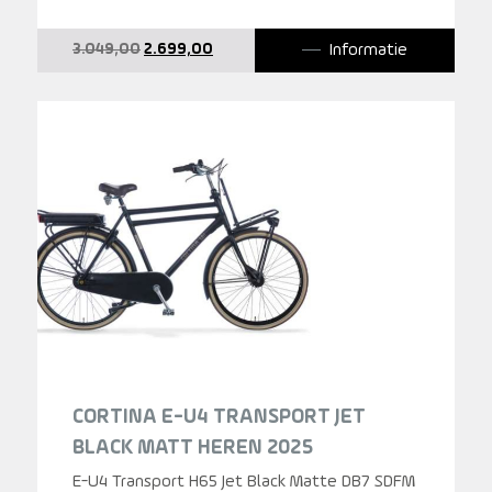
Oorspronkelijke
Huidige
Informatie
3.049,00
2.699,00
prijs
prijs
was:
is:
3.049,00.
2.699,00.
CORTINA E-U4 TRANSPORT JET
BLACK MATT HEREN 2025
E-U4 Transport H65 Jet Black Matte DB7 SDFM