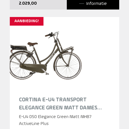
Informatie
2.029,00
AANBIEDING!
CORTINA E-U4 TRANSPORT
ELEGANCE GREEN MATT DAMES
2025
E-U4 D50 Elegance Green Matt MHB7
ActiveLine Plus