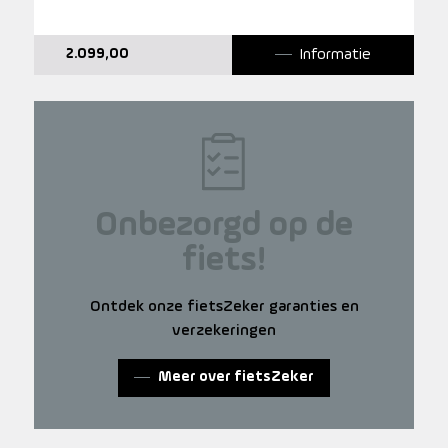
Informatie
2.099,00
Onbezorgd op de
fiets!
Ontdek onze fietsZeker garanties en
verzekeringen
Meer over fietsZeker