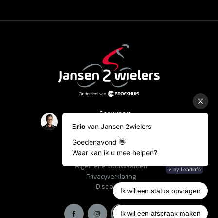
Showroom
Occasions
Fietslease
Bestelinformatie
Algemene voorwaarden
Privacyverklaring
Disclaimer