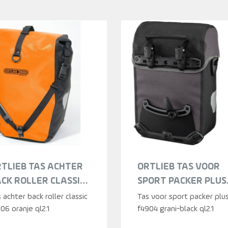
TLIEB TAS ACHTER
ORTLIEB TAS VOOR
CK ROLLER CLASSIC
SPORT PACKER PLUS
306 ORANJE QL2.1
F4904 GRANI-BLACK
 achter back roller classic
Tas voor sport packer plu
ECIAAL GRIJS
06 oranje ql2.1
QL2.1 DONKERGRIJS
f4904 grani-black ql2.1