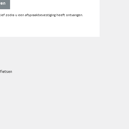
ren
itief zodra u een afspraakbevestiging heeft ontvangen.
 fietsen