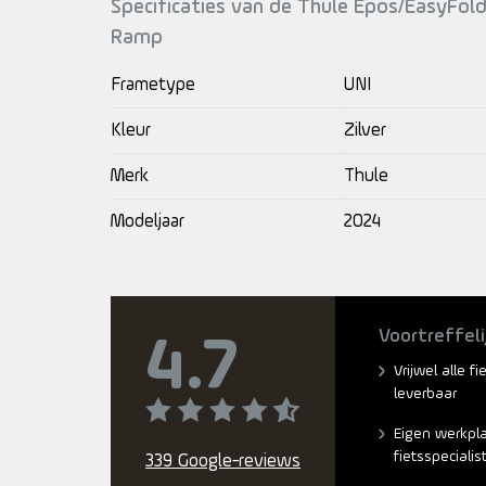
Specificaties van de Thule Epos/EasyFold
Ramp
Frametype
UNI
Kleur
Zilver
Merk
Thule
Modeljaar
2024
Voortreffeli
4.7
Vrijwel alle f
leverbaar
Eigen werkpl
fietsspecialis
339 Google-reviews