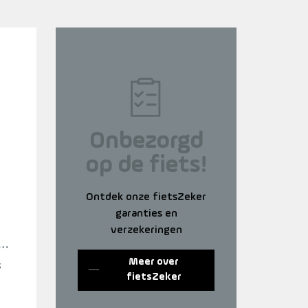
Onbezorgd
op de fiets!
Ontdek onze fietsZeker
garanties en
verzekeringen
Meer over
s
fietsZeker