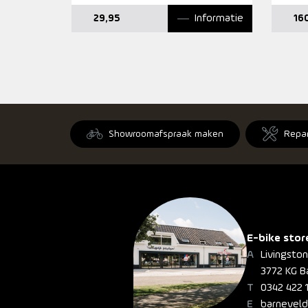
Informatie
29,95
16
Showroomafspraak maken
Repa
E-bike stor
Livingsto
3772 KG B
0342 422 
barneveld