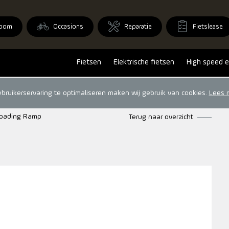
oom
Occasions
Reparatie
Fietslease
Fietsen
Elektrische fietsen
High speed e
ruikerservaring te optimaliseren maken wij gebruik van cookies.
Lees 
 Loading Ramp
Terug naar overzicht