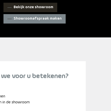
Bekijk onze showroom
Showroomafspraak maken
 we voor u betekenen?
nnen
n in de showroom