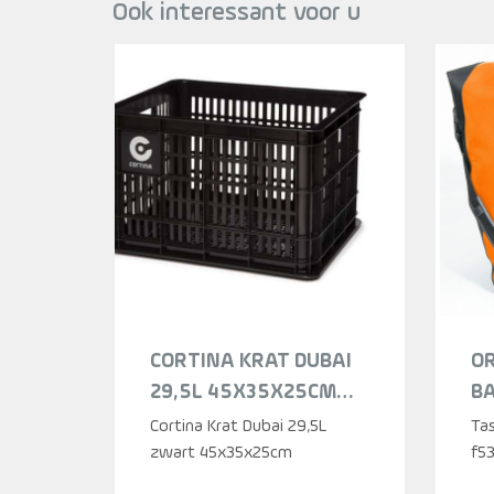
Ook interessant voor u
CORTINA KRAT DUBAI
OR
29,5L 45X35X25CM
BA
BLACK
F5
Cortina Krat Dubai 29,5L
Tas
zwart 45x35x25cm
SP
f53