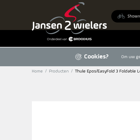
Ga naar de inhoud
Showr
Cookies?
Om uw geb
Home
/
Producten
/
Thule Epos/EasyFold 3 Foldable