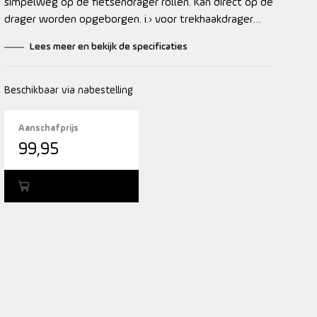
simpelweg op de fietsendrager rollen. Kan direct op de
drager worden opgeborgen. i.› voor trekhaakdrager
Epos
Lees meer en bekijk de specificaties
Beschikbaar via nabestelling
Aanschafprijs
99,95
Toevoegen