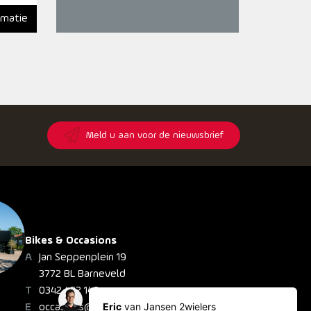
rmatie
8
Meld u aan voor de nieuwsbrief
Bikes & Occasions
Jan Seppenplein 19
3772 BL Barneveld
0342 422 148
occasions@jansen2wielers.nl