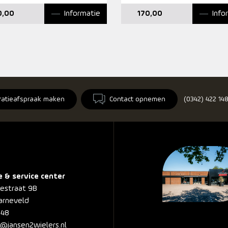
Informatie
Info
0,00
170,00
ratieafspraak maken
Contact opnemen
(0342) 422 14
e & service center
nestraat 9B
arneveld
148
@jansen2wielers.nl