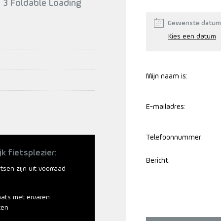
 3 Foldable Loading
Gewenste datum
Mijn naam is:
E-mailadres:
Telefoonnummer:
jk fietsplezier:
Bericht:
ietsen zijn uit voorraad
aats met ervaren
ten