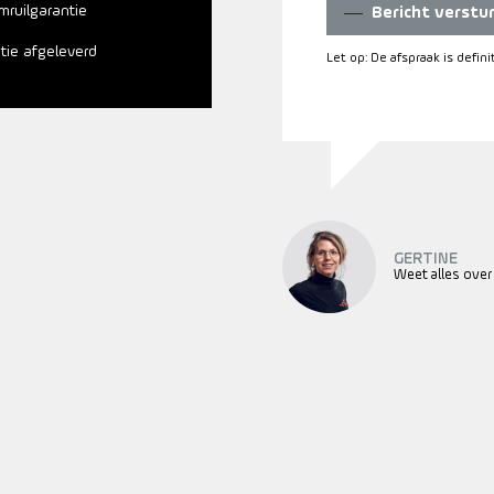
mruilgarantie
Bericht verstu
atie afgeleverd
Let op: De afspraak is defin
GERTINE
Weet alles over