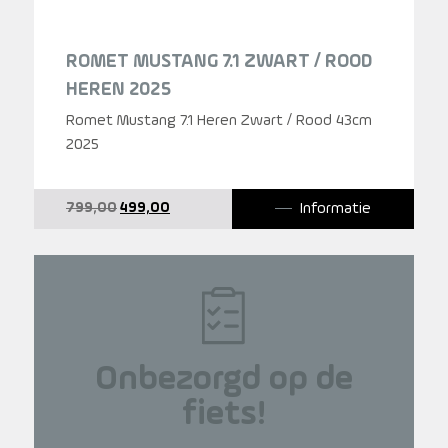
ROMET MUSTANG 7.1 ZWART / ROOD
HEREN 2025
Romet Mustang 7.1 Heren Zwart / Rood 43cm
2025
Oorspronkelijke
Huidige
Informatie
799,00
499,00
prijs
prijs
was:
is:
799,00.
499,00.
Onbezorgd op de
fiets!