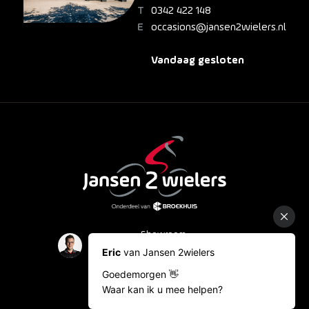
0342 422 148
occasions@jansen2wielers.nl
Vandaag gesloten
Showroom
Occasions
Fietslease
Bestelinformatie