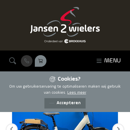
Ga naar de inhoud
MENU
Cookies?
Om uw gebruikerservaring te optimaliseren maken wij gebruik
van cookies.
Lees meer
Accepteren