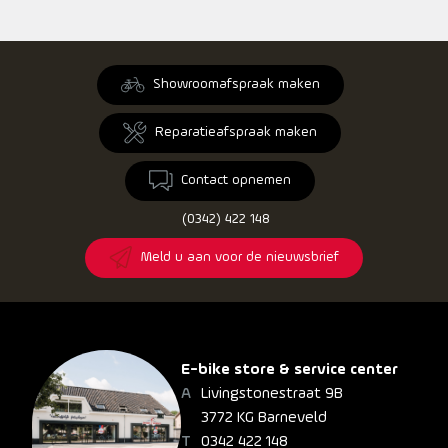
Showroomafspraak maken
Reparatieafspraak maken
Contact opnemen
(0342) 422 148
Meld u aan voor de nieuwsbrief
E-bike store & service center
Livingstonestraat 9B
3772 KG Barneveld
0342 422 148