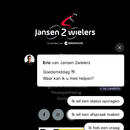
Showroom
Occasions
Fietslease
Bestelinformatie
Algemene voorwaarden
Privacyverklaring
Disclaimer