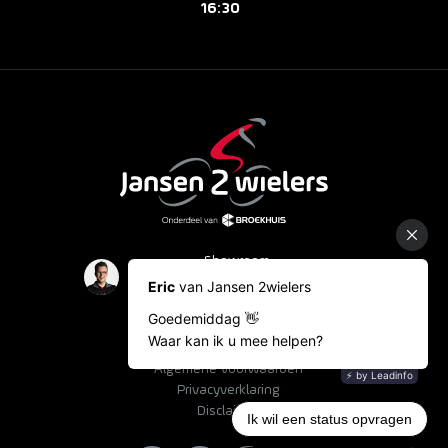
16:30
Showroom
Occasions
Fietslease
Bestelinformatie
Algemene voorwaarden
Privacyverklaring
Disclaimer