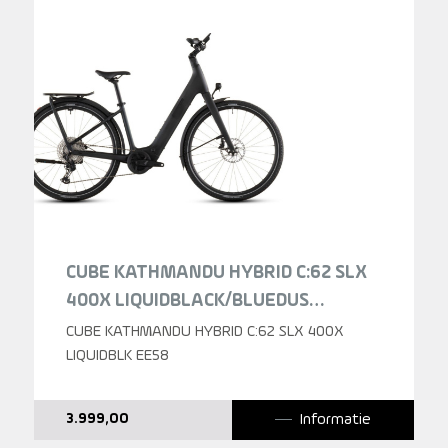
CUBE KATHMANDU HYBRID C:62 SLX
400X LIQUIDBLACK/BLUEDUS
LIQUIDBLACK/BLUEDUST
CUBE KATHMANDU HYBRID C:62 SLX 400X
LAGEINSTAP 2026
LIQUIDBLK EE58
Informatie
3.999,00