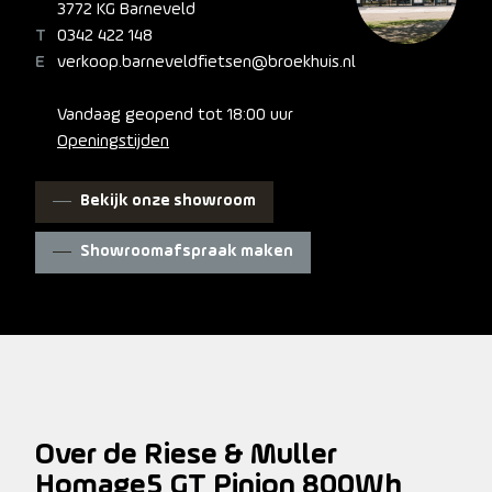
3772 KG Barneveld
0342 422 148
verkoop.barneveldfietsen@broekhuis.nl
Vandaag geopend tot 18:00 uur
Openingstijden
Bekijk onze showroom
Showroomafspraak maken
Over de Riese & Muller
Homage5 GT Pinion 800Wh