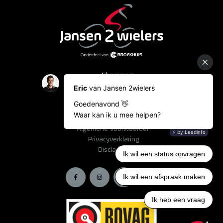
Showroom
Occasions
Fietslease
Bestelinformatie
Algemene voorwaarden
Privacyverklaring
Disclaimer