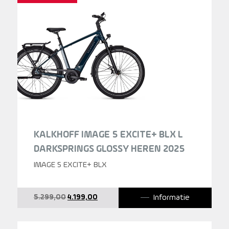
KALKHOFF IMAGE 5 EXCITE+ BLX L
DARKSPRINGS GLOSSY HEREN 2025
IMAGE 5 EXCITE+ BLX
Oorspronkelijke
Huidige
Informatie
5.299,00
4.199,00
prijs
prijs
was:
is:
5.299,00.
4.199,00.