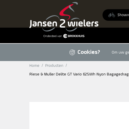
Ga naar de inhoud
Showr
Cookies?
Om uw geb
Home
/
Producten
/
Riese & Muller Delite GT Vario 625Wh Nyon Bagagedrag