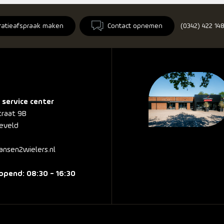
ratieafspraak maken
Contact opnemen
(0342) 422 14
 service center
traat 9B
eveld
nsen2wielers.nl
pend: 08:30 - 16:30