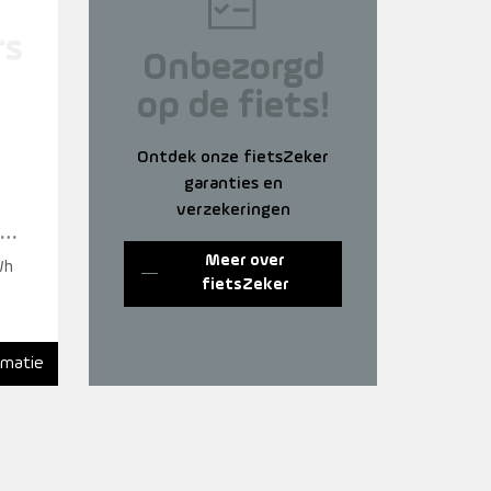
Onbezorgd
op de fiets!
Ontdek onze fietsZeker
garanties en
verzekeringen
HS
Meer over
Wh
fietsZeker
rmatie