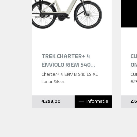
TREK CHARTER+ 4
CU
ENVIOLO RIEM 540
ON
LOWSTEP LUNAR
C
Charter+ 4 ENV B 540 LS XL
CU
SILVER DAMES 2026
Lunar Silver
LA
62
Informatie
4.299,00
2.