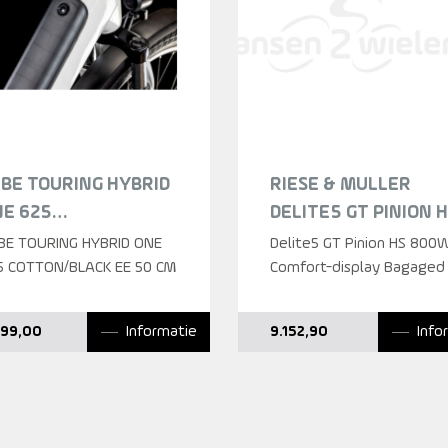
BE TOURING HYBRID
RIESE & MULLER
E 625
DELITE5 GT PINION 
OTTON/BLACK
800WH COMFORT-
BE TOURING HYBRID ONE
Delite5 GT Pinion HS 800
GEINSTAP 2025
5 COTTON/BLACK EE 50 CM
DISPLAY BAGAGED
Comfort-display Bagaged
STONE GREY HEREN
2025
Informatie
Info
699,00
9.152,90