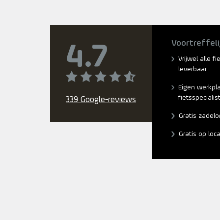
Voortreffeli
4.7
Vrijwel alle f
leverbaar
Eigen werkpl
fietsspecialis
339 Google-reviews
Gratis zadelo
Gratis op loc