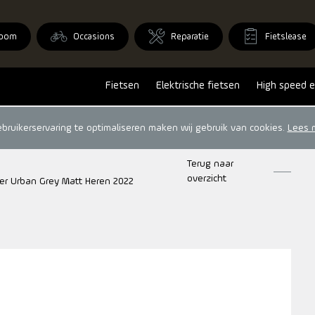
oom
Occasions
Reparatie
Fietslease
Fietsen
Elektrische fietsen
High speed e
ruikerservaring te optimaliseren maken wij gebruik van cookies.
Lees 
Terug naar
overzicht
er Urban Grey Matt Heren 2022