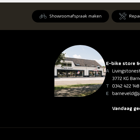
Showroomafspraak maken
Repa
E-bike store &
Livingstones
3772 KG Barn
0342 422 148
barneveld@ja
Vandaag geo