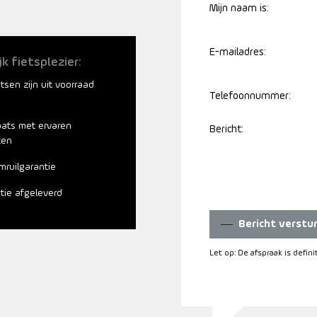
Mijn naam is:
E-mailadres:
jk fietsplezier:
ietsen zijn uit voorraad
Telefoonnummer:
aats met ervaren
Bericht:
ten
mruilgarantie
atie afgeleverd
Bericht verstu
Let op: De afspraak is defin