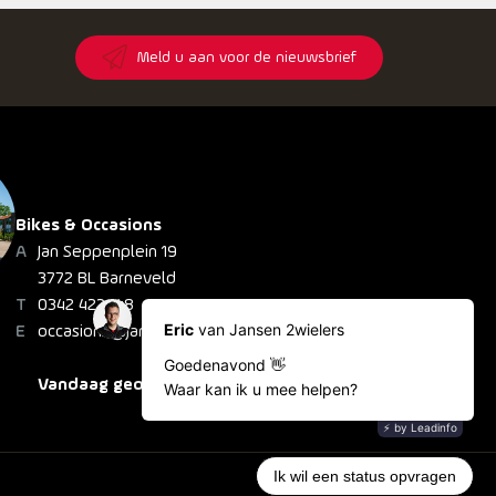
8
Meld u aan voor de nieuwsbrief
Bikes & Occasions
Jan Seppenplein 19
3772 BL Barneveld
0342 422 148
occasions@jansen2wielers.nl
Vandaag geopend: 08:30 - 16:30