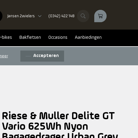
Jansen 2wielers
(0342) 422 148
-bikes
Bakfietsen
Occasions
Aanbiedingen
Accepteren
meer
Riese & Muller Delite GT
Vario 625Wh Nyon
Bagagedrager Urban Grey