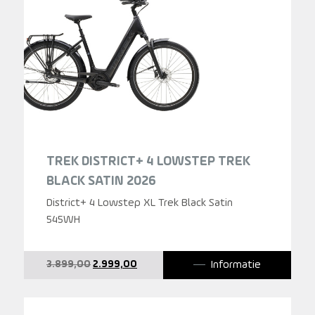
TREK DISTRICT+ 4 LOWSTEP TREK
BLACK SATIN 2026
District+ 4 Lowstep XL Trek Black Satin
545WH
Oorspronkelijke
Huidige
Informatie
3.899,00
2.999,00
prijs
prijs
was:
is:
3.899,00.
2.999,00.