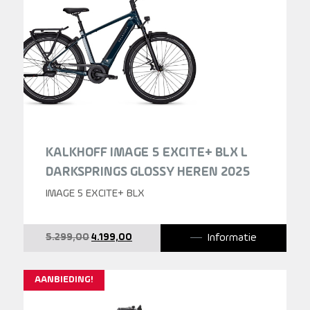
KALKHOFF IMAGE 5 EXCITE+ BLX L
DARKSPRINGS GLOSSY HEREN 2025
IMAGE 5 EXCITE+ BLX
Oorspronkelijke
Huidige
Informatie
5.299,00
4.199,00
prijs
prijs
was:
is:
5.299,00.
4.199,00.
AANBIEDING!