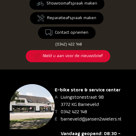
Showroomafspraak maken
Reparatieafspraak maken
Contact opnemen
(0342) 422 148
Meld u aan voor de nieuwsbrief
E-bike store & service center
Livingstonestraat 9B
3772 KG Barneveld
0342 422 148
barneveld@jansen2wielers.nl
Vandaag geopend: 08:30 -