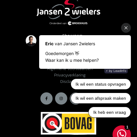
Showroom
Occasions
Fietslease
Bestelinformatie
Algemene voorwaarden
Privacyverklaring
Disclaimer