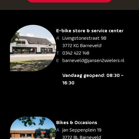
E-bike store & service center
Livingstonestraat 9B
3772 KG Barneveld
0342 422 148
barneveld@jansen2wielers.nl
Vandaag geopend: 08:30 -
16:30
Bikes & Occasions
Jan Seppenplein 19
3772 BL Barneveld