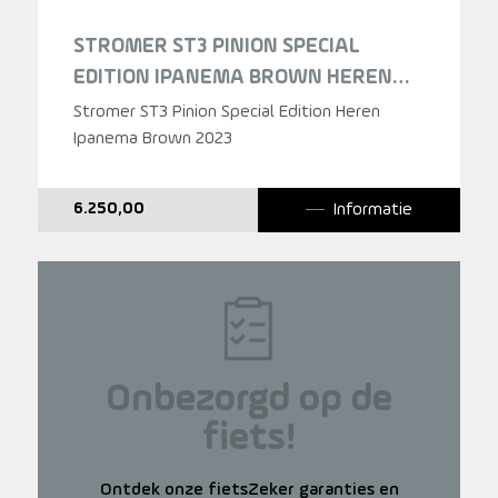
STROMER ST3 PINION SPECIAL
EDITION IPANEMA BROWN HEREN
2023
Stromer ST3 Pinion Special Edition Heren
Ipanema Brown 2023
Informatie
6.250,00
Onbezorgd op de
fiets!
Ontdek onze fietsZeker garanties en