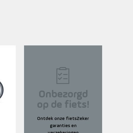
Onbezorgd
op de fiets!
Ontdek onze fietsZeker
garanties en
verzekeringen