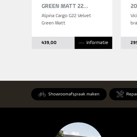
GREEN MATT 22
2
MEISJES 2025
Alpina Cargo G22 Velvet
Vic
Green Matt
br
Informatie
439,00
29
Showroomafspraak maken
Repa