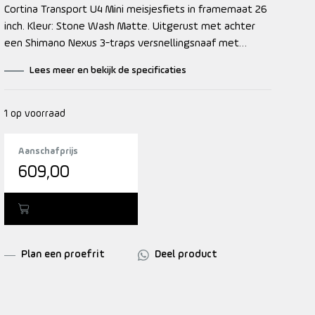
Cortina Transport U4 Mini meisjesfiets in framemaat 26
inch. Kleur: Stone Wash Matte. Uitgerust met achter
een Shimano Nexus 3-traps versnellingsnaaf met
terugtraprem en voor een standaardnaaf. Opvallende
Lees meer en bekijk de specificaties
details: voordrager.
1 op voorraad
Aanschafprijs
609,00
Toevoegen
Plan een proefrit
Deel product