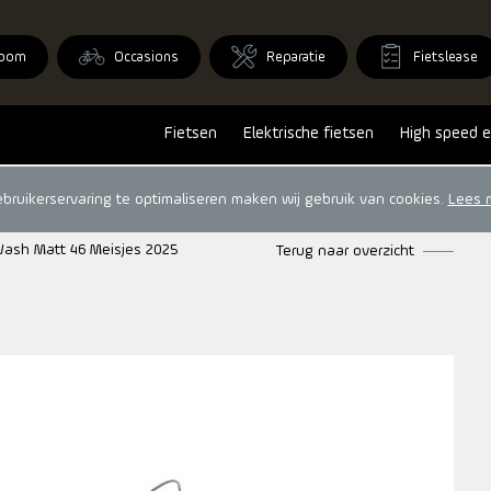
oom
Occasions
Reparatie
Fietslease
Fietsen
Elektrische fietsen
High speed e
ruikerservaring te optimaliseren maken wij gebruik van cookies.
Lees 
 Wash Matt 46 Meisjes 2025
Terug naar overzicht