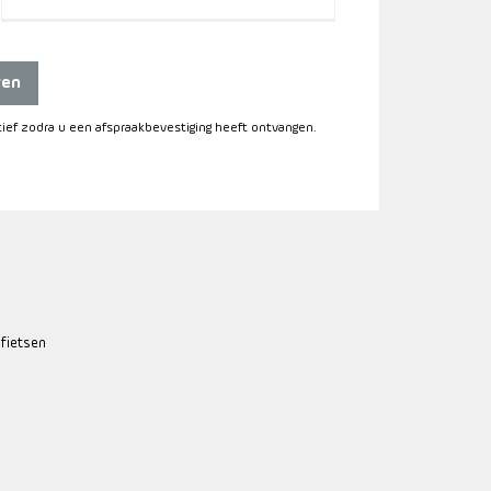
ren
itief zodra u een afspraakbevestiging heeft ontvangen.
 fietsen