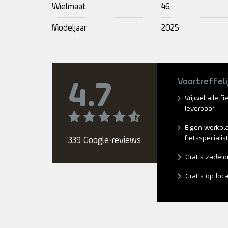
Wielmaat
46
Modeljaar
2025
Voortreffeli
4.7
Vrijwel alle f
leverbaar
Eigen werkpl
fietsspecialis
339 Google-reviews
Gratis zadelo
Gratis op loc