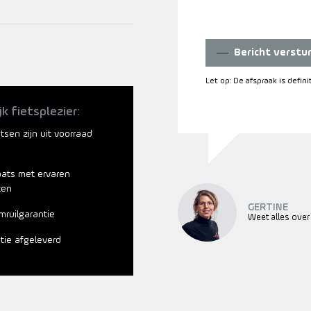
Bericht verstu
Let op: De afspraak is defin
jk fietsplezier:
ietsen zijn uit voorraad
aats met ervaren
ten
GERTINE
mruilgarantie
Weet alles over
atie afgeleverd