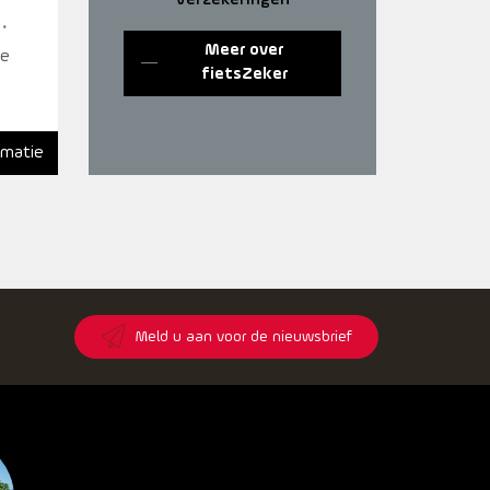
Meer over
ue
fietsZeker
rmatie
8
Meld u aan voor de nieuwsbrief