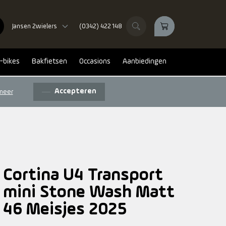
Jansen 2wielers
(0342) 422 148
-bikes
Bakfietsen
Occasions
Aanbiedingen
Accepteren
meer
Cortina U4 Transport
mini Stone Wash Matt
46 Meisjes 2025