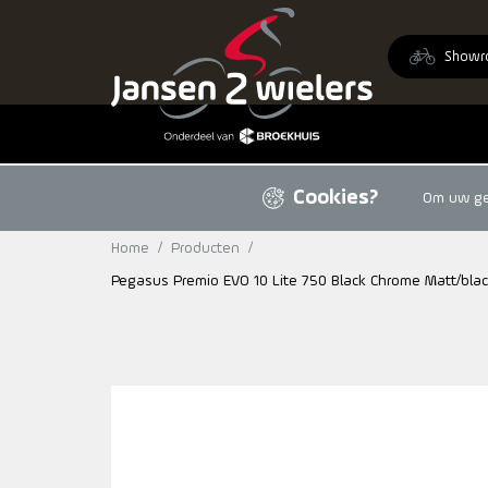
Ga naar de inhoud
Showr
Cookies?
Om uw geb
Home
/
Producten
/
Pegasus Premio EVO 10 Lite 750 Black Chrome Matt/bla