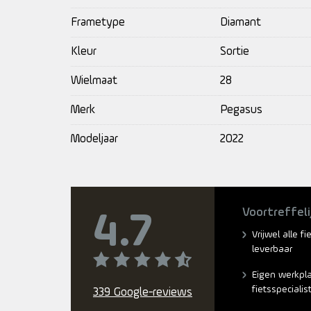
Frametype
Diamant
Kleur
Sortie
Wielmaat
28
Merk
Pegasus
Modeljaar
2022
Voortreffeli
4.7
Vrijwel alle f
leverbaar
Eigen werkpl
fietsspecialis
339 Google-reviews