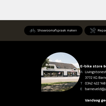
Showroomafspraak maken
Repa
E-bike store &
Livingstones
3772 KG Barn
0342 422 148
barneveld@ja
Vandaag geo