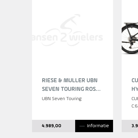
RIESE & MULLER UBN
C
SEVEN TOURING ROSE
HY
MIXED 2022
LI
UBN Seven Touring
CU
LI
C:
EE
LA
Informatie
4.989,00
3.