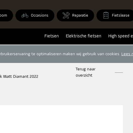
oom
Occasions
Reparatie
Fietslease
Fietsen
Elektrische fietsen
High speed e
ruikerservaring te optimaliseren maken wij gebruik van cookies.
Lees 
Terug naar
overzicht
ck Matt Diamant 2022