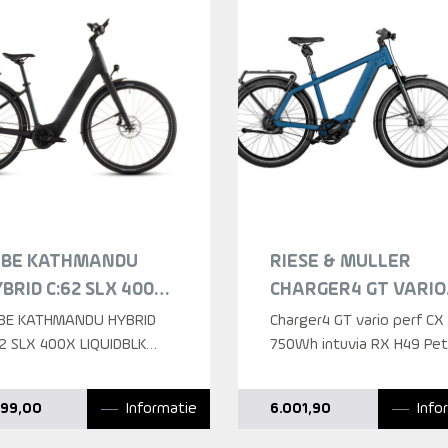
UBE KATHMANDU
RIESE & MULLER
BRID C:62 SLX 400X
CHARGER4 GT VARIO
QUIDBLACK/BLUEDUS
PERF CX 750WH
BE KATHMANDU HYBRID
Charger4 GT vario perf CX
QUIDBLACK/BLUEDUST
62 SLX 400X LIQUIDBLK
INTUVIA RX PET
750Wh intuvia RX H49 Pet
58
GEINSTAP 2026
PETROL MATT HERE
2023
Informatie
Info
999,00
6.001,90