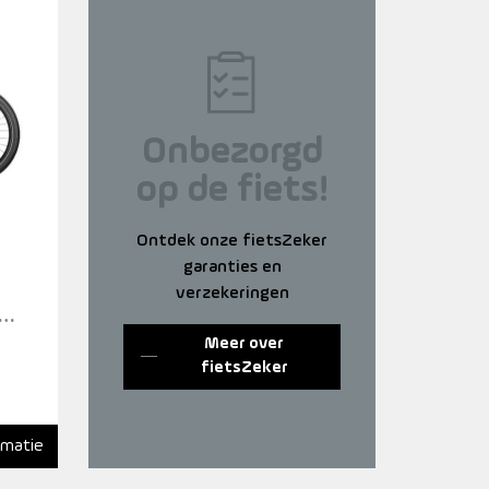
Onbezorgd
op de fiets!
Ontdek onze fietsZeker
garanties en
verzekeringen
Meer over
fietsZeker
N
rmatie