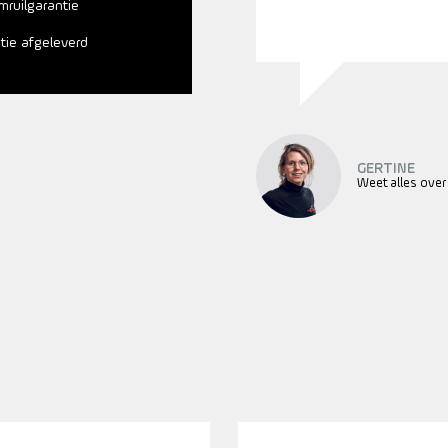
mruilgarantie
atie afgeleverd
GERTINE
Weet alles over