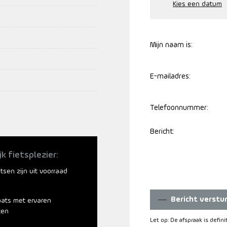
Mijn naam is:
E-mailadres:
Telefoonnummer:
Bericht:
jk fietsplezier:
ietsen zijn uit voorraad
Bericht verstu
aats met ervaren
ten
Let op: De afspraak is defin