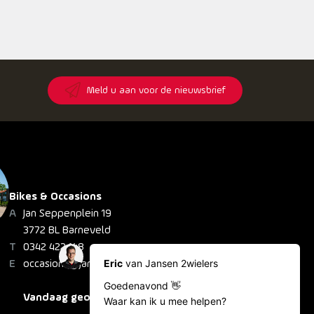
8
Meld u aan voor de nieuwsbrief
Bikes & Occasions
Jan Seppenplein 19
3772 BL Barneveld
0342 422 148
occasions@jansen2wielers.nl
Vandaag geopend: 08:30 - 18:00