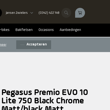
Jansen 2wielers
(0342) 422 148
-bikes
Bakfietsen
Occasions
Aanbiedingen
Accepteren
meer
Pegasus Premio EVO 10
Lite 750 Black Chrome
Matt/black Matt