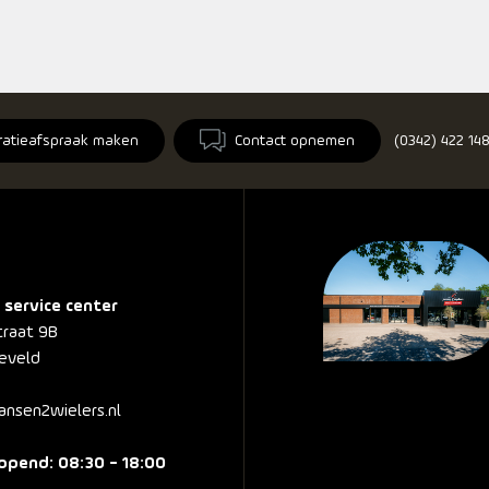
ratieafspraak maken
Contact opnemen
(0342) 422 14
 service center
traat 9B
eveld
nsen2wielers.nl
pend: 08:30 - 18:00