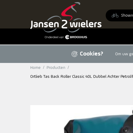
Ga naar de inhoud
Showr
Cookies?
Om uw geb
Home
/
Producten
/
Ortlieb Tas Back Roller Classic 40L Dubbel Achter Petrol/