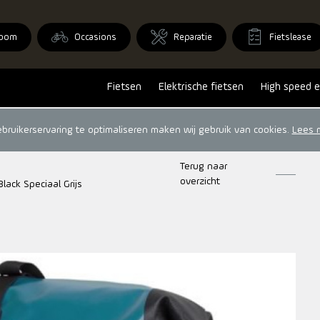
oom
Occasions
Reparatie
Fietslease
Fietsen
Elektrische fietsen
High speed e
ruikerservaring te optimaliseren maken wij gebruik van cookies.
Lees 
Terug naar
overzicht
Black Speciaal Grijs