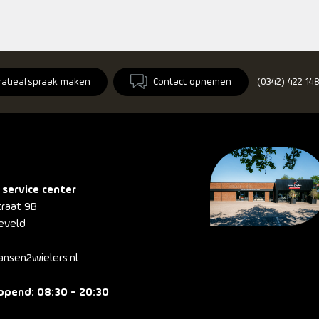
ratieafspraak maken
Contact opnemen
(0342) 422 14
 service center
traat 9B
eveld
nsen2wielers.nl
pend: 08:30 - 20:30