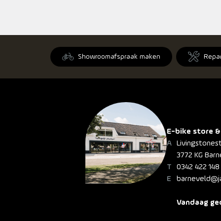
Showroomafspraak maken
Repa
E-bike store &
Livingstones
3772 KG Barn
0342 422 148
barneveld@ja
Vandaag geo