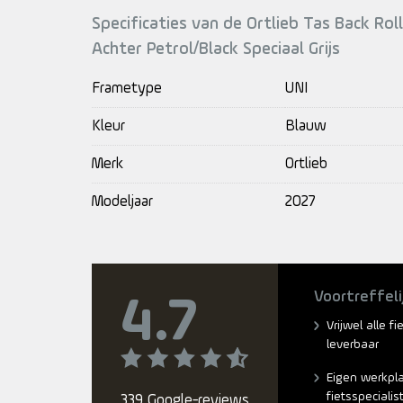
Specificaties van de Ortlieb Tas Back Rol
Achter Petrol/Black Speciaal Grijs
Frametype
UNI
Kleur
Blauw
Merk
Ortlieb
Modeljaar
2027
Voortreffeli
4.7
Vrijwel alle f
leverbaar
Eigen werkpl
fietsspecialis
339 Google-reviews