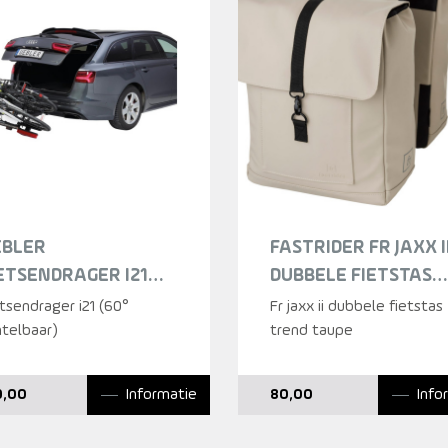
EBLER
FASTRIDER FR JAXX I
ETSENDRAGER I21
DUBBELE FIETSTAS
0° KANTELBAAR)
TREND TAUPE GRIJS
tsendrager i21 (60°
Fr jaxx ii dubbele fietstas
ntelbaar)
trend taupe
Informatie
Info
9,00
80,00