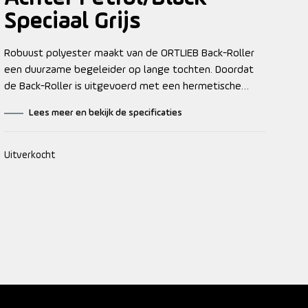
Speciaal Grijs
Robuust polyester maakt van de ORTLIEB Back-Roller
een duurzame begeleider op lange tochten. Doordat
de Back-Roller is uitgevoerd met een hermetische
rolsluiting, zorgt deze klassieker ervoor dat je bagage
Lees meer en bekijk de specificaties
veilig verpakt en optimaal beschermd op de
eindbestemming aankomt. Dankzij het Quick-Lock2.1
systeem kun je de tassen snel en eenvoudig aan de
Uitverkocht
fiets hangen of eraf halen. Verder zorgt een
schouderband voor een optimaal draagcomfort
wanneer je te voet bent.