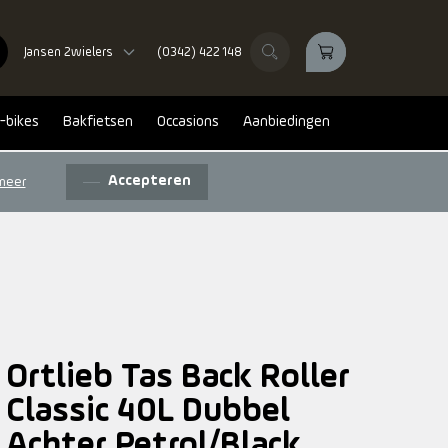
Jansen 2wielers
(0342) 422 148
-bikes
Bakfietsen
Occasions
Aanbiedingen
Accepteren
meer
Ortlieb Tas Back Roller
Classic 40L Dubbel
Achter Petrol/Black