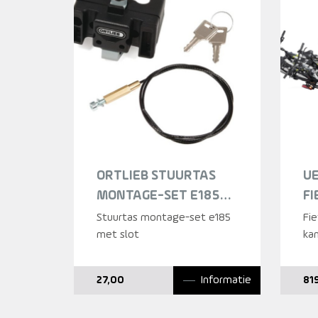
ORTLIEB STUURTAS
U
MONTAGE-SET E185
FI
MET SLOT ZWART
(6
Stuurtas montage-set e185
Fie
met slot
ka
Informatie
27,00
81