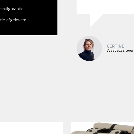
mruilgarantie
atie afgeleverd
GERTINE
Weet alles over