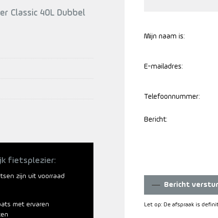
ler Classic 40L Dubbel
Mijn naam is:
E-mailadres:
Telefoonnummer:
Bericht:
jk fietsplezier:
ietsen zijn uit voorraad
Bericht verstu
aats met ervaren
Let op: De afspraak is defin
ten