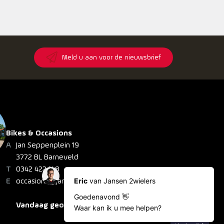
8
Meld u aan voor de nieuwsbrief
Bikes & Occasions
Jan Seppenplein 19
3772 BL Barneveld
0342 422 148
occasions@jansen2wielers.nl
Vandaag geopend: 08:30 - 20:30