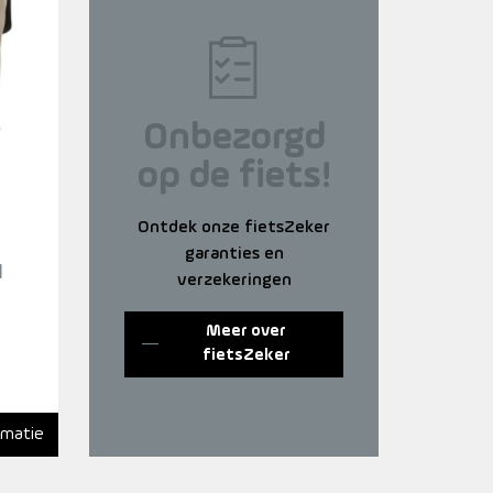
Onbezorgd
op de fiets!
Ontdek onze fietsZeker
garanties en
I
verzekeringen
Meer over
fietsZeker
rmatie