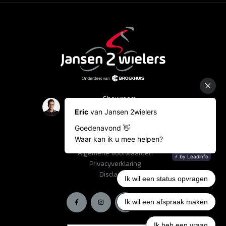
Showroom
Occasions
Fietslease
Bestelinformatie
Algemene voorwaarden
Privacyverklaring
Disclaimer