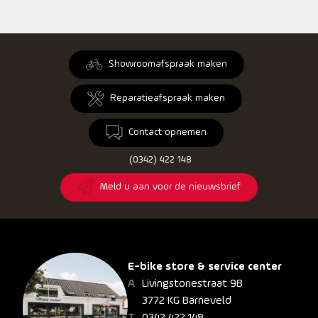
Showroomafspraak maken
Reparatieafspraak maken
Contact opnemen
(0342) 422 148
Meld u aan voor de nieuwsbrief
E-bike store & service center
Livingstonestraat 9B
3772 KG Barneveld
0342 422 148