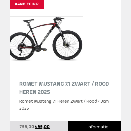
AANBIEDING!
ROMET MUSTANG 7.1 ZWART / ROOD
HEREN 2025
Romet Mustang 7.1 Heren Zwart / Rood 43cm
2025
Oorspronkelijke
Huidige
Informatie
799,00
499,00