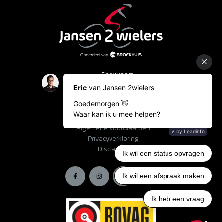
Showroom
Occasions
Fietslease
Bestelinformatie
Algemene voorwaarden
Privacyverklaring
Disclaimer