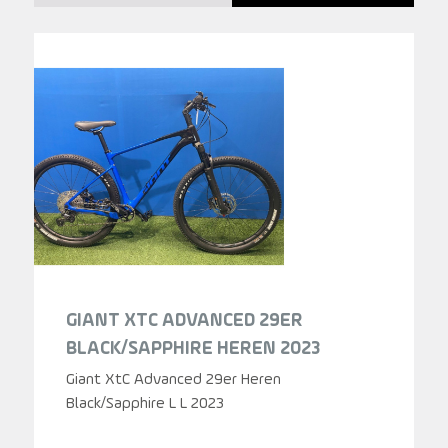
prijs
prijs
was:
is:
799,00.
499,00.
GIANT XTC ADVANCED 29ER
BLACK/SAPPHIRE HEREN 2023
Giant XtC Advanced 29er Heren
Black/Sapphire L L 2023