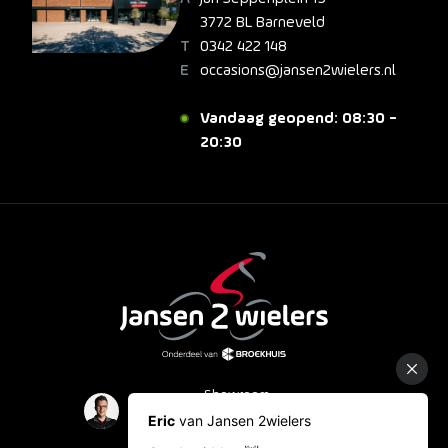
3772 BL Barneveld
0342 422 148
occasions@jansen2wielers.nl
Vandaag geopend: 08:30 -
20:30
Showroom
Occasions
Fietslease