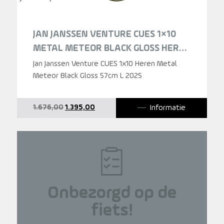
JAN JANSSEN VENTURE CUES 1×10
METAL METEOR BLACK GLOSS HEREN
2025
Jan Janssen Venture CUES 1x10 Heren Metal
Meteor Black Gloss 57cm L 2025
Oorspronkelijke
Huidige
Informatie
1.676,00
1.395,00
prijs
prijs
was:
is:
1.676,00.
1.395,00.
Onbezorgd op de
fiets!