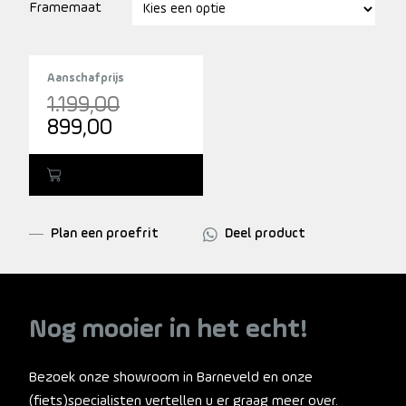
Framemaat
Aanschafprijs
Oorspronkelijke
1.199,00
Huidige
prijs
899,00
prijs
was:
is:
1.199,00.
Toevoegen
899,00.
Plan een proefrit
Deel product
Nog mooier in het echt!
Bezoek onze showroom in Barneveld en onze
(fiets)specialisten vertellen u er graag meer over.