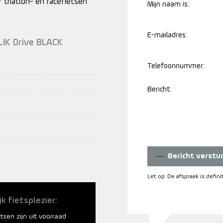
triatlon- en racefietsen
Mijn naam is:
E-mailadres:
LIK Drive BLACK
Telefoonnummer:
Bericht:
Bericht verstu
Let op: De afspraak is defin
jk fietsplezier:
ietsen zijn uit voorraad