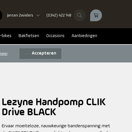
Jansen 2wielers
(0342) 422 148
-bikes
Bakfietsen
Occasions
Aanbiedingen
Accepteren
meer
Lezyne Handpomp CLIK
Drive BLACK
Ervaar moeiteloze, nauwkeurige bandenspanning met