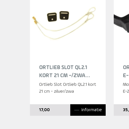
ORTLIEB SLOT QL2.1
O
KORT 21 CM -/ZWA
E-
ZILVER
2
Ortlieb Slot Ortlieb QL2.1 kort
Mo
21 cm - zilver/zwa
E-
Informatie
17,00
35