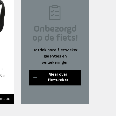
Onbezorgd
op de fiets!
Ontdek onze fietsZeker
garanties en
verzekeringen
IC
Meer over
Six
fietsZeker
rmatie