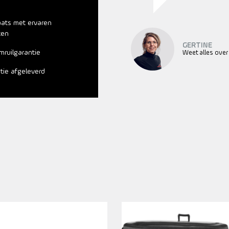
aats met ervaren
ten
GERTINE
mruilgarantie
Weet alles over
atie afgeleverd