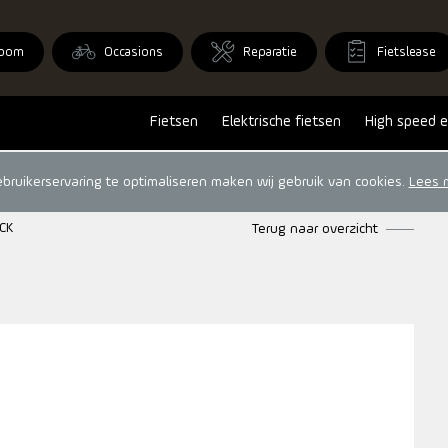
oom
Occasions
Reparatie
Fietslease
Fietsen
Elektrische fietsen
High speed e
ruikerservaring te optimaliseren maken wij gebruik van cookies.
Lees 
CK
Terug naar overzicht