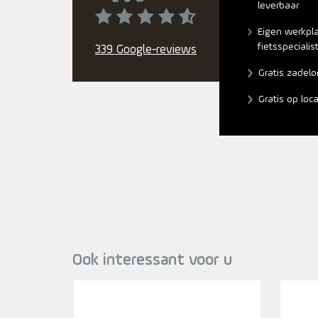
leverbaar
Eigen werkpl
fietsspecialis
339 Google-reviews
Gratis zadelo
Gratis op loc
Ook interessant voor u