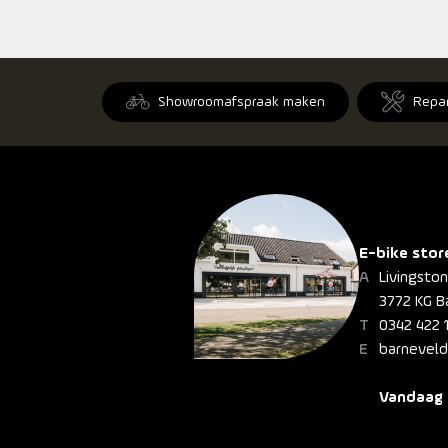
Showroomafspraak maken
Repa
E-bike stor
Livingsto
3772 KG B
0342 422 
barneveld
Vandaag 