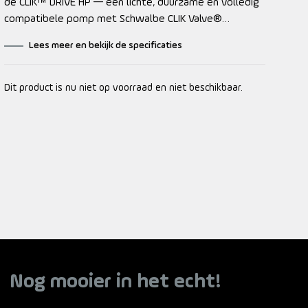
de CLIK™ DRIVE HP — een lichte, duurzame en volledig
compatibele pomp met Schwalbe CLIK Valve®
technologie voor racefietsen. Uiterst compacte
Lees meer en bekijk de specificaties
handpomp voor hoge druk Schwalbe CLIK Valve®
compatibele flexibele slang met ontluchtingsventiel
Eenvoudig te gebruiken Schwalbe CLIK Valve®
Dit product is nu niet op voorraad en niet beschikbaar.
inflatiesysteem Verbeterde luchtstroomverbinding
Gemaakt van CNC-bewerkte aluminium Lichtgewicht en
herbouwbaar ontwerp Hoogwaardige efficiëntie bij het
oppompen voor triatlon- en racefietsen Inclusief
Composite Matrix framehouder
Nog mooier in het echt!