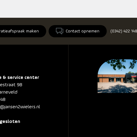
ratieafspraak maken
Contact opnemen
(0342) 422 14
e & service center
nestraat 9B
arneveld
148
@jansen2wielers.nl
gesloten