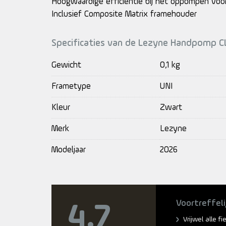
Hoogwaardige efficiëntie bij het oppompen voor 
Inclusief Composite Matrix framehouder
Specificaties van de Lezyne Handpomp C
Gewicht
0,1 kg
Frametype
UNI
Kleur
Zwart
Merk
Lezyne
Modeljaar
2026
Voortreffeli
4.7
Vrijwel alle f