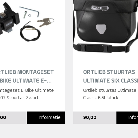
RTLIEB MONTAGESET
ORTLIEB STUURTAS
BIKE ULTIMATE E-
ULTIMATE SIX CLASS
07 STUURTAS ZWART
6,5L ZWART
ntageset E-Bike Ultimate
Ortlieb stuurtas Ultimate 
207 Stuurtas Zwart
Classic 6,5L black
Informatie
Info
,00
90,00