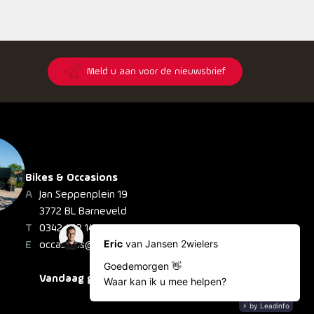
8
Meld u aan voor de nieuwsbrief
Bikes & Occasions
Jan Seppenplein 19
3772 BL Barneveld
0342 422 148
occasions@jansen2wielers.nl
Vandaag gesloten