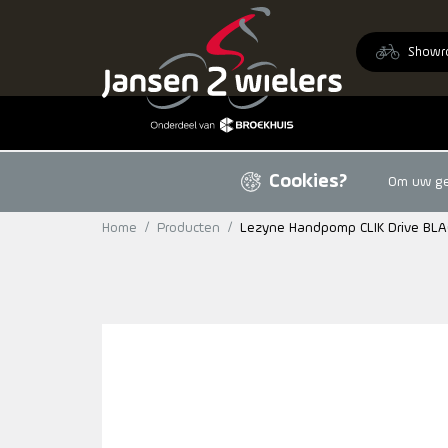
Ga naar de inhoud
Showr
Cookies?
Om uw geb
Home
/
Producten
/
Lezyne Handpomp CLIK Drive BLA