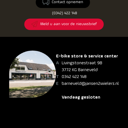
Contact opnemen
(0342) 422 148
Meld u aan voor de nieuwsbrief
E-bike store & service center
Livingstonestraat 9B
3772 KG Barneveld
0342 422 148
barneveld@jansen2wielers.nl
Vandaag gesloten