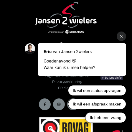
Showroom
Occasions
Fietslease
Bestelinformatie
Algemene voorwaarden
Privacyverklaring
Disclaimer