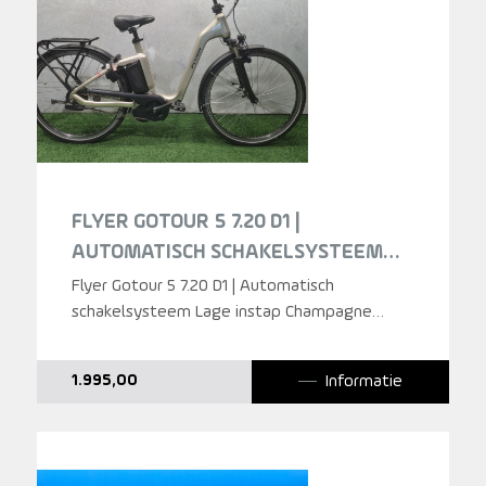
FLYER GOTOUR 5 7.20 D1 |
AUTOMATISCH SCHAKELSYSTEEM
CHAMPAGNE LAGE INSTAP 2019
Flyer Gotour 5 7.20 D1 | Automatisch
schakelsysteem Lage instap Champagne
50cm 2019
Informatie
1.995,00