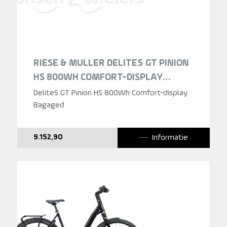
RIESE & MULLER DELITE5 GT PINION
HS 800WH COMFORT-DISPLAY
BAGAGED STONE GREY HEREN 2025
Delite5 GT Pinion HS 800Wh Comfort-display
Bagaged
Informatie
9.152,90