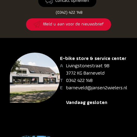
Contact opnemen
(0342) 422 148
Meld u aan voor de nieuwsbrief
E-bike store & service center
Livingstonestraat 9B
3772 KG Barneveld
0342 422 148
barneveld@jansen2wielers.nl
Vandaag gesloten