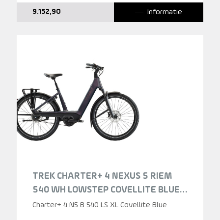
Informatie
9.152,90
TREK CHARTER+ 4 NEXUS 5 RIEM
540 WH LOWSTEP COVELLITE BLUE
2026
Charter+ 4 N5 B 540 LS XL Covellite Blue