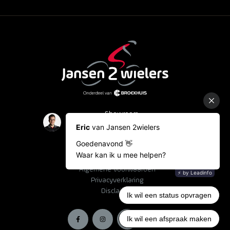
Showroom
Occasions
Fietslease
Bestelinformatie
Algemene voorwaarden
Privacyverklaring
Disclaimer