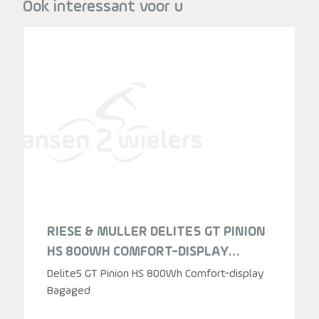
Ook interessant voor u
RIESE & MULLER DELITE5 GT PINION
HS 800WH COMFORT-DISPLAY
BAGAGED STONE GREY HEREN 2025
Delite5 GT Pinion HS 800Wh Comfort-display
Bagaged