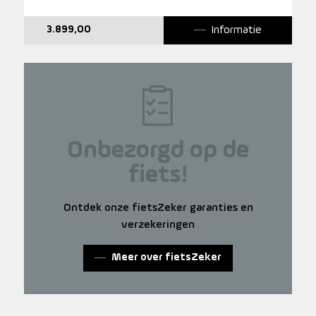
Informatie
3.899,00
Onbezorgd op de
fiets!
Ontdek onze fietsZeker garanties en
verzekeringen
Meer over fietsZeker