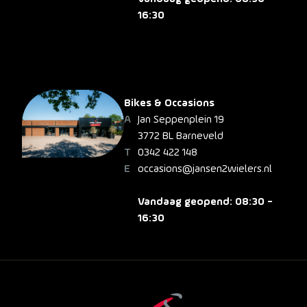
16:30
Bikes & Occasions
Jan Seppenplein 19
3772 BL Barneveld
0342 422 148
occasions@jansen2wielers.nl
Vandaag geopend: 08:30 -
16:30