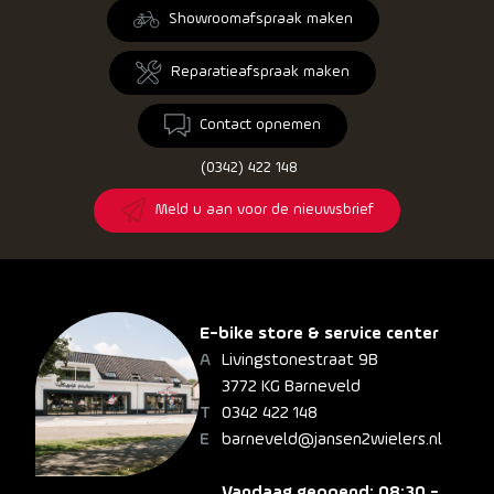
Showroomafspraak maken
Reparatieafspraak maken
Contact opnemen
(0342) 422 148
Meld u aan voor de nieuwsbrief
E-bike store & service center
Livingstonestraat 9B
3772 KG Barneveld
0342 422 148
barneveld@jansen2wielers.nl
Vandaag geopend: 08:30 -