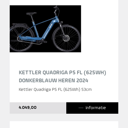
KETTLER QUADRIGA P5 FL (625WH)
DONKERBLAUW HEREN 2024
Kettler Quadriga P5 FL (625Wh) 53cm
Informatie
4.049,00