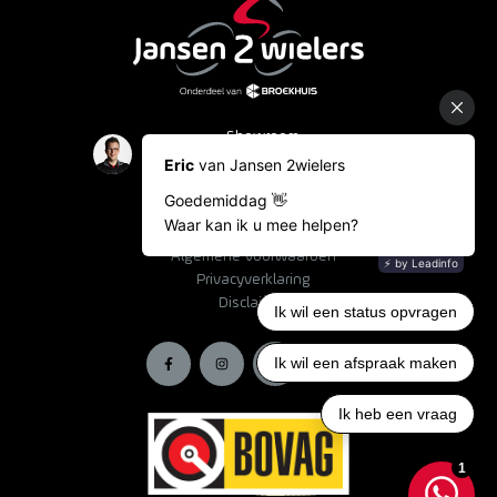
Showroom
Occasions
Fietslease
Bestelinformatie
Algemene voorwaarden
Privacyverklaring
Disclaimer