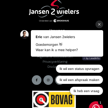
Showroom
Occasions
Fietslease
Bestelinformatie
Algemene voorwaarden
Privacyverklaring
Disclaimer