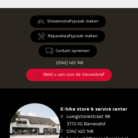
Showroomafspraak maken
Reparatieafspraak maken
Contact opnemen
(0342) 422 148
Meld u aan voor de nieuwsbrief
E-bike store & service center
Livingstonestraat 9B
3772 KG Barneveld
0342 422 148