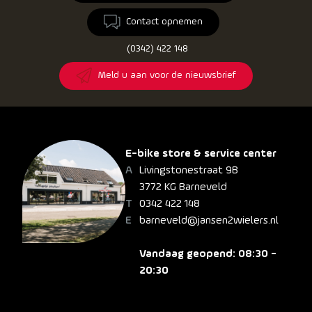
Contact opnemen
(0342) 422 148
Meld u aan voor de nieuwsbrief
E-bike store & service center
Livingstonestraat 9B
3772 KG Barneveld
0342 422 148
barneveld@jansen2wielers.nl
Vandaag geopend: 08:30 -
20:30