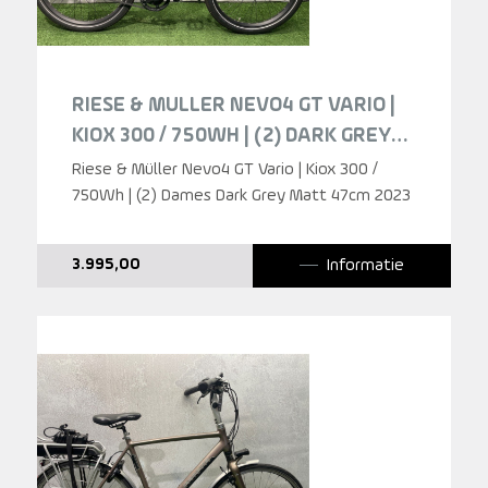
RIESE & MULLER NEVO4 GT VARIO |
KIOX 300 / 750WH | (2) DARK GREY
MATT DAMES 2023
Riese & Müller Nevo4 GT Vario | Kiox 300 /
750Wh | (2) Dames Dark Grey Matt 47cm 2023
Informatie
3.995,00