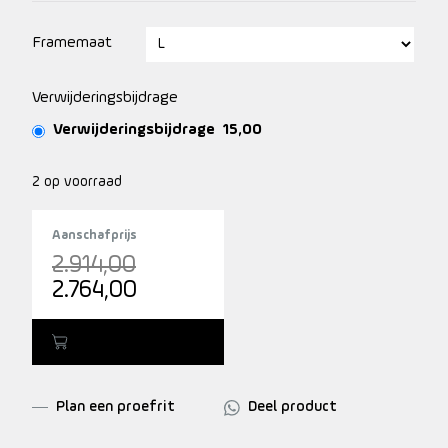
Framemaat
Verwijderingsbijdrage
Verwijderingsbijdrage
15,00
2 op voorraad
Aanschafprijs
Oorspronkelijke
2.914,00
prijs
Huidige
2.764,00
was:
prijs
2.914,00.
is:
Toevoegen
2.764,00.
Plan een proefrit
Deel product