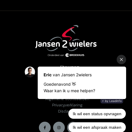
Showroom
Occasions
Fietslease
Bestelinformatie
Algemene voorwaarden
Privacyverklaring
Disclaimer