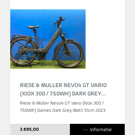
RIESE & MULLER NEVO4 GT VARIO
(KIOX 300 / 750WH) DARK GREY
MATT DAMES 2023
Riese & Müller Nevo4 GT Vario (Kiox 300 /
750Wh) Dames Dark Grey Matt 51cm 2023
Informatie
3.695,00