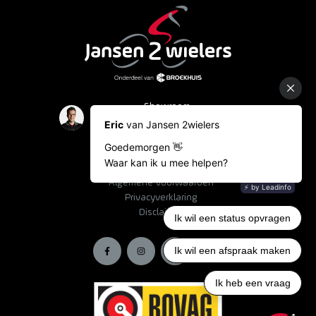
Showroom
Occasions
Fietslease
Bestelinformatie
Algemene voorwaarden
Privacyverklaring
Disclaimer