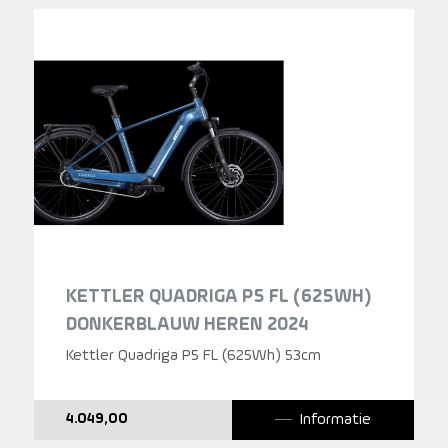
KETTLER QUADRIGA P5 FL (625WH)
DONKERBLAUW HEREN 2024
Kettler Quadriga P5 FL (625Wh) 53cm
Informatie
4.049,00