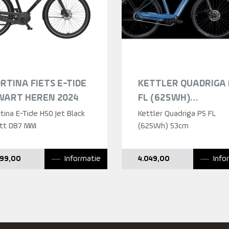
RTINA FIETS E-TIDE
KETTLER QUADRIGA
WART HEREN 2024
FL (625WH)
DONKERBLAUW HER
tina E-Tide H50 Jet Black
Kettler Quadriga P5 FL
tt DB7 MM
2024
(625Wh) 53cm
Informatie
Info
299,00
4.049,00