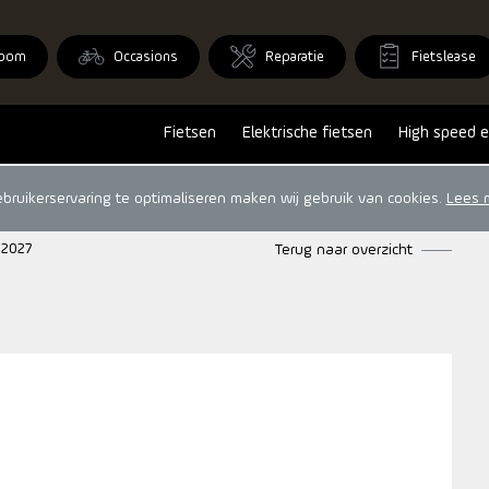
oom
Occasions
Reparatie
Fietslease
Fietsen
Elektrische fietsen
High speed e
ruikerservaring te optimaliseren maken wij gebruik van cookies.
Lees 
 2027
Terug naar overzicht