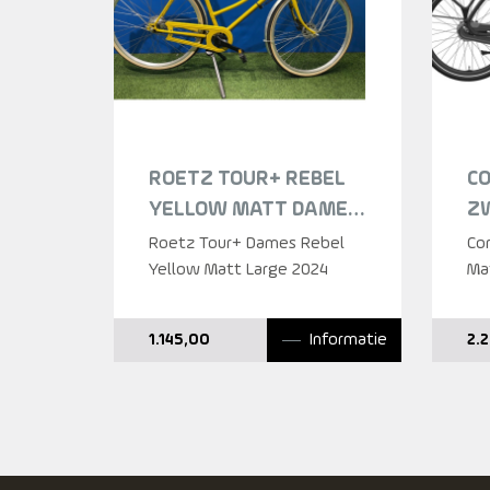
ROETZ TOUR+ REBEL
CO
YELLOW MATT DAMES
Z
2024
Roetz Tour+ Dames Rebel
Cor
Yellow Matt Large 2024
Ma
Informatie
1.145,00
2.