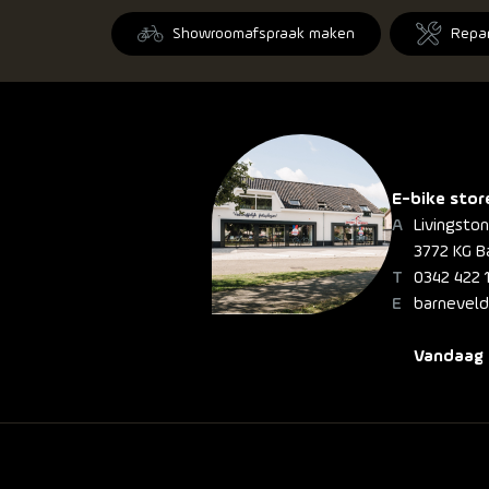
Showroomafspraak maken
Repa
E-bike stor
Livingsto
3772 KG B
0342 422 
barneveld
Vandaag 