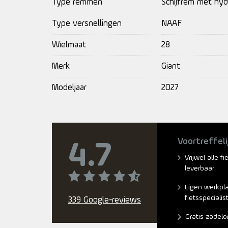
Type remmen
Schijfrem met hyd
Type versnellingen
NAAF
Wielmaat
28
Merk
Giant
Modeljaar
2027
Voortreffeli
4.7
Vrijwel alle f
leverbaar
Eigen werkpl
fietsspecialis
339 Google-reviews
Gratis zadelo