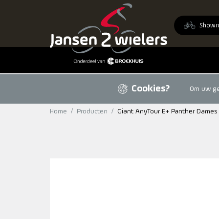
Ga naar de inhoud
Showr
Cookies?
Om uw geb
Home
/
Producten
/
Giant AnyTour E+ Panther Dames