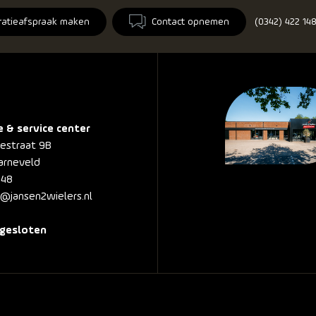
ratieafspraak maken
Contact opnemen
(0342) 422 14
e & service center
nestraat 9B
arneveld
148
@jansen2wielers.nl
gesloten