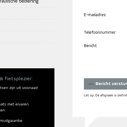
raulische bediening
E-mailadres:
Telefoonnummer:
Bericht:
jk fietsplezier:
Bericht verstu
ietsen zijn uit voorraad
Let op: De afspraak is defin
aats met ervaren
ten
mruilgarantie