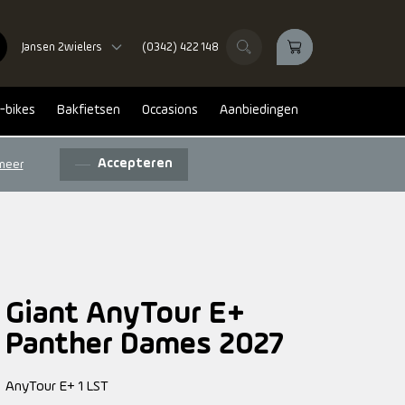
Jansen 2wielers
(0342) 422 148
-bikes
Bakfietsen
Occasions
Aanbiedingen
Accepteren
meer
Giant AnyTour E+
Panther Dames 2027
AnyTour E+ 1 LST