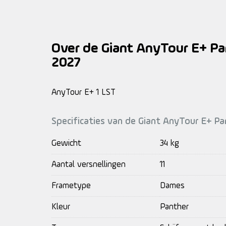
Over de Giant AnyTour E+ P
2027
AnyTour E+ 1 LST
Specificaties van de Giant AnyTour E+ P
Gewicht
34 kg
Aantal versnellingen
11
Frametype
Dames
Kleur
Panther