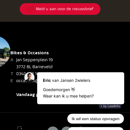
8
Meld u aan voor de nieuwsbrief
Bikes & Occasions
Jan Seppenplein 19
3772 BL Barneveld
0342 422 148
occasions@jansen2wielers.nl
Vandaag gesloten