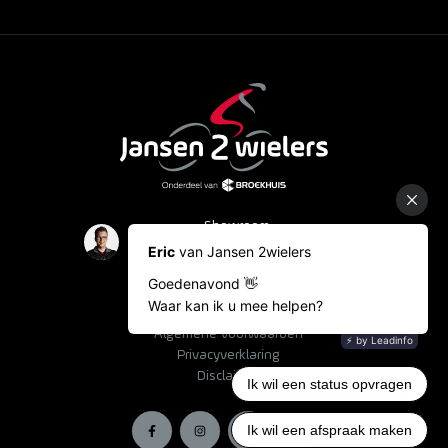
Showroom
Occasions
Fietslease
Bestelinformatie
Algemene voorwaarden
Privacyverklaring
Disclaimer