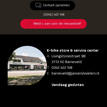
Contact opnemen
(0342) 422 148
Meld u aan voor de nieuwsbrief
E-bike store & service center
Livingstonestraat 9B
3772 KG Barneveld
0342 422 148
barneveld@jansen2wielers.nl
Vandaag gesloten