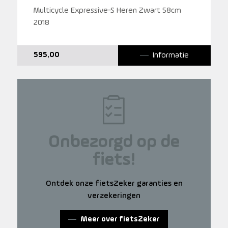
Multicycle Expressive-S Heren Zwart 58cm
2018
Informatie
595,00
Onbezorgd op de
fiets!
Ontdek onze fietsZeker garanties en
verzekeringen
Meer over fietsZeker