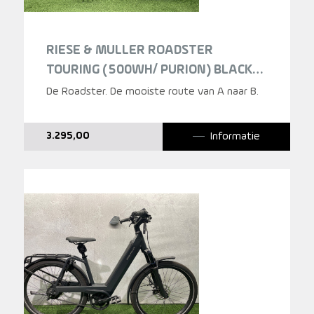
RIESE & MULLER ROADSTER
TOURING (500WH/ PURION) BLACK
MATT HEREN 2023
De Roadster. De mooiste route van A naar B.
Informatie
3.295,00