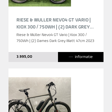
RIESE & MULLER NEVO4 GT VARIO |
KIOX 300 / 750WH | (2) DARK GREY
MATT DAMES 2023
Riese & Müller Nevo4 GT Vario | Kiox 300 /
750Wh | (2) Dames Dark Grey Matt 47cm 2023
Informatie
3.995,00