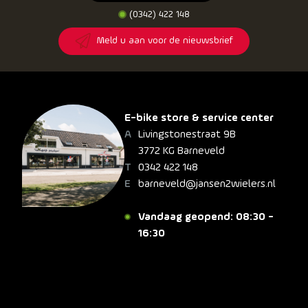
(0342) 422 148
Meld u aan voor de nieuwsbrief
E-bike store & service center
Livingstonestraat 9B
3772 KG Barneveld
0342 422 148
barneveld@jansen2wielers.nl
Vandaag geopend: 08:30 -
16:30