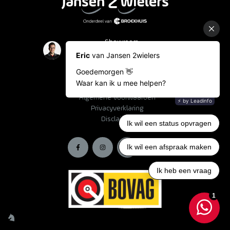
Showroom
Occasions
Fietslease
Bestelinformatie
Algemene voorwaarden
Privacyverklaring
Disclaimer