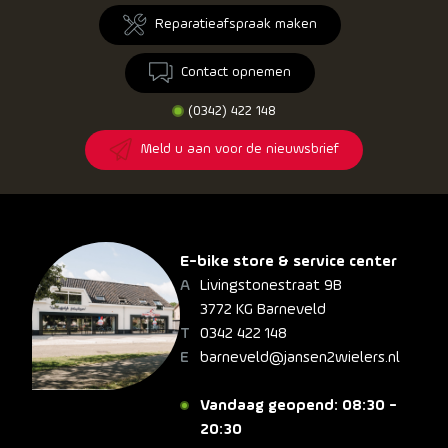
Reparatieafspraak maken
Contact opnemen
(0342) 422 148
Meld u aan voor de nieuwsbrief
E-bike store & service center
Livingstonestraat 9B
3772 KG Barneveld
0342 422 148
barneveld@jansen2wielers.nl
Vandaag geopend: 08:30 -
20:30