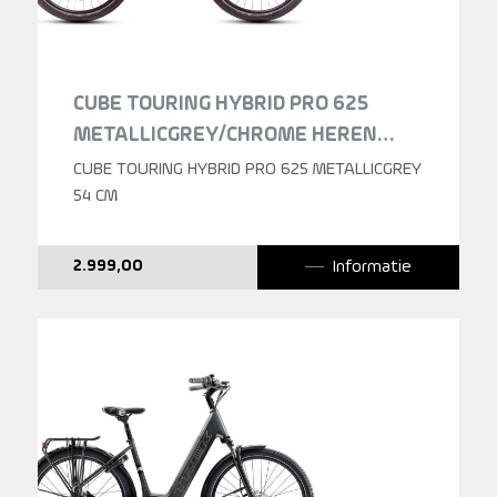
CUBE TOURING HYBRID PRO 625
METALLICGREY/CHROME HEREN
2025
CUBE TOURING HYBRID PRO 625 METALLICGREY
54 CM
Informatie
2.999,00