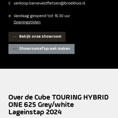
verkoop.barneveldfietsen@broekhuis.nl
trapezeframe en met lage instap. Vraag is dus niet óf
de Touring Hybrid ONE het wordt, maar welke.
Vandaag geopend tot 16:30 uur
Openingstijden
Bekijk onze showroom
Showroomafspraak maken
Over de Cube TOURING HYBRID
ONE 625 Grey/white
Lageinstap 2024