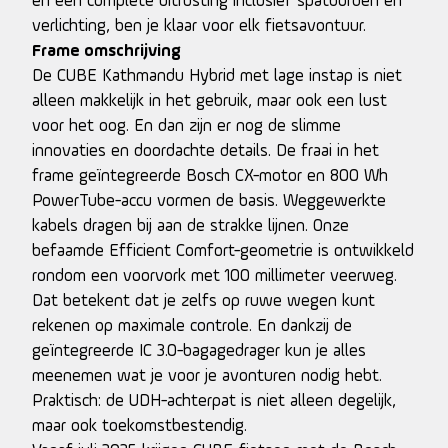
en een complete uitrusting inclusief spatborden en
verlichting, ben je klaar voor elk fietsavontuur.
Frame omschrijving
De CUBE Kathmandu Hybrid met lage instap is niet
alleen makkelijk in het gebruik, maar ook een lust
voor het oog. En dan zijn er nog de slimme
innovaties en doordachte details. De fraai in het
frame geïntegreerde Bosch CX-motor en 800 Wh
PowerTube-accu vormen de basis. Weggewerkte
kabels dragen bij aan de strakke lijnen. Onze
befaamde Efficient Comfort-geometrie is ontwikkeld
rondom een voorvork met 100 millimeter veerweg.
Dat betekent dat je zelfs op ruwe wegen kunt
rekenen op maximale controle. En dankzij de
geïntegreerde IC 3.0-bagagedrager kun je alles
meenemen wat je voor je avonturen nodig hebt.
Praktisch: de UDH-achterpat is niet alleen degelijk,
maar ook toekomstbestendig.