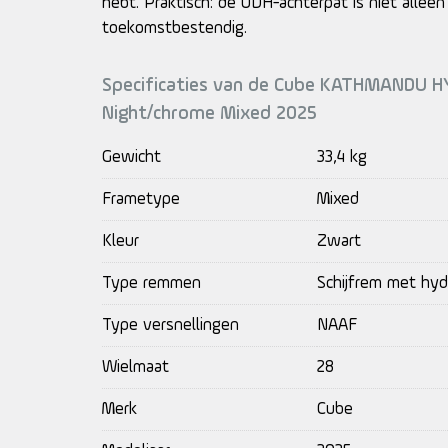
hebt. Praktisch: de UDH-achterpat is niet alleen
toekomstbestendig.
Specificaties van de Cube KATHMANDU 
Night/chrome Mixed 2025
Gewicht
33,4 kg
Frametype
Mixed
Kleur
Zwart
Type remmen
Schijfrem met hyd
Type versnellingen
NAAF
Wielmaat
28
Merk
Cube