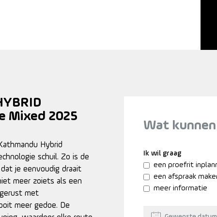
HYBRID
e Mixed 2025
Wat kunnen
 Kathmandu Hybrid
Ik wil graag
chnologie schuil. Zo is de
een proefrit inpla
dat je eenvoudig draait
een afspraak make
niet meer zoiets als een
meer informatie
itgerust met
nooit meer gedoe. De
Gewenste datum