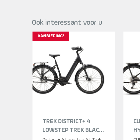
Ook interessant voor u
AANBIEDING!
TREK DISTRICT+ 4
C
LOWSTEP TREK BLACK
HY
SATIN 2026
LI