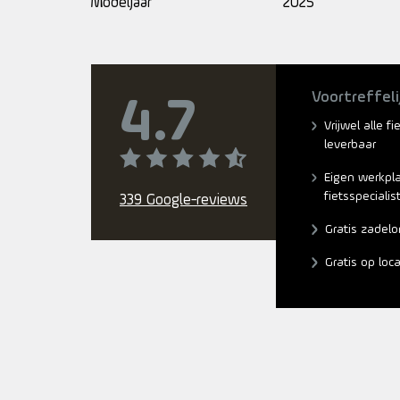
Modeljaar
2025
Voortreffeli
4.7
Vrijwel alle f
leverbaar
Eigen werkpl
fietsspecialis
339 Google-reviews
Gratis zadelo
Gratis op loc