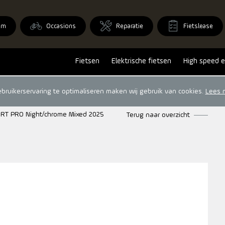
om
Occasions
Reparatie
Fietslease
Fietsen
Elektrische fietsen
High speed e
ruikerservaring te optimaliseren maken wij gebruik van cookies.
Lees 
T PRO Night/chrome Mixed 2025
Terug naar overzicht