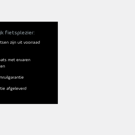
jk fietsplezier:
ietsen zijn uit voorraad
aats met ervaren
ten
mruilgarantie
atie afgeleverd