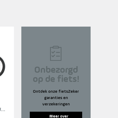
Onbezorgd
op de fiets!
Ontdek onze fietsZeker
garanties en
verzekeringen
WH
Meer over