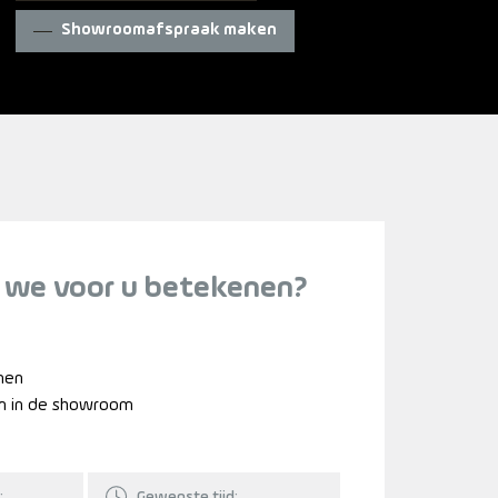
Showroomafspraak maken
 we voor u betekenen?
nnen
n in de showroom
:
Gewenste tijd: