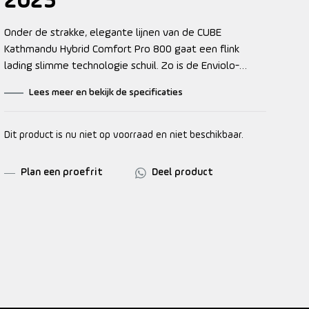
2025
Onder de strakke, elegante lijnen van de CUBE
Kathmandu Hybrid Comfort Pro 800 gaat een flink
lading slimme technologie schuil. Zo is de Enviolo-
naafversnelling traploos, wat betekent dat je
Lees meer en bekijk de specificaties
eenvoudig draait totdat je de gewenste versnelling
hebt – er is niet meer zoiets als een ‘verkeerde’
versnelling. Daarnaast is de fiets uitgerust met
Dit product is nu niet op voorraad en niet beschikbaar.
riemaandrijving. Nooit meer je ketting smeren, nooit
meer gedoe. De Bosch CX-motor levert tot 85 Nm
Plan een proefrit
Deel product
trapondersteuning, waardoor elke route – zelfs die
met heuvels – moeiteloos te rijden is. Met de 800 Wh
van de geïntegreerde PowerTube-accu hoef je je geen
zorgen te maken over de actieradius. De krachtige
hydraulische Shimano-schijfremmen doen hun werk
onder alle weersomstandigheden en de luchtgeveerde
Suntour voorvork, verstelbare stuurpen en geveerde
zadelpen bieden het nodige comfort. Met de