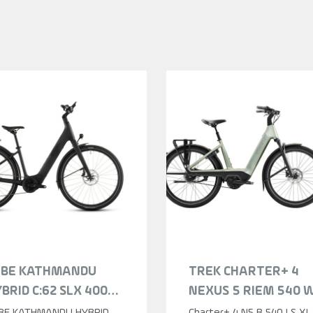
UBE KATHMANDU
TREK CHARTER+ 4
BRID C:62 SLX 400X
NEXUS 5 RIEM 540 
QUIDBLACK/BLUEDUS
LOWSTEP LICHEN