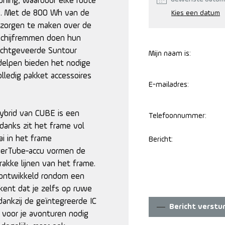
ning, waardoor elke route
 is. Met de 800 Wh van de
 zorgen te maken over de
-schijfremmen doen hun
uchtgeveerde Suntour
Mijn naam is:
delpen bieden het nodige
olledig pakket accessoires
E-mailadres:
Hybrid van CUBE is een
Telefoonnummer:
danks zit het frame vol
ai in het frame
Bericht:
erTube-accu vormen de
akke lijnen van het frame.
 ontwikkeld rondom een
kent dat je zelfs op ruwe
ankzij de geïntegreerde IC
Bericht verstu
 voor je avonturen nodig