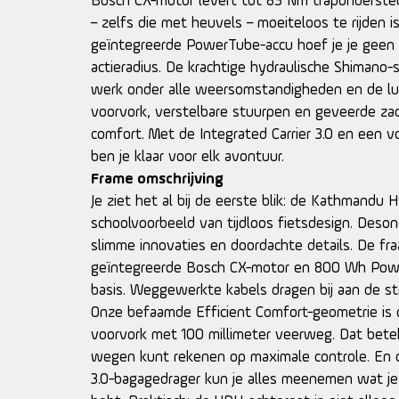
Bosch CX-motor levert tot 85 Nm trapondersteu
– zelfs die met heuvels – moeiteloos te rijden
geïntegreerde PowerTube-accu hoef je je geen
actieradius. De krachtige hydraulische Shimano
werk onder alle weersomstandigheden en de l
voorvork, verstelbare stuurpen en geveerde za
comfort. Met de Integrated Carrier 3.0 en een v
ben je klaar voor elk avontuur.
Frame omschrijving
Je ziet het al bij de eerste blik: de Kathmandu 
schoolvoorbeeld van tijdloos fietsdesign. Deson
slimme innovaties en doordachte details. De fra
geïntegreerde Bosch CX-motor en 800 Wh Pow
basis. Weggewerkte kabels dragen bij aan de str
Onze befaamde Efficient Comfort-geometrie is
voorvork met 100 millimeter veerweg. Dat bete
wegen kunt rekenen op maximale controle. En d
3.0-bagagedrager kun je alles meenemen wat je