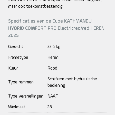
Praktisch: de UDH-achterpat is niet alleen degelijk,
maar ook toekomstbestendig.
Specificaties van de Cube KATHMANDU
HYBRID COMFORT PRO Electricred/red HEREN
2025
Gewicht
33,4 kg
Frametype
Heren
Kleur
Rood
Schijfrem met hydraulische
Type remmen
bediening
Type versnellingen
NAAF
Wielmaat
28