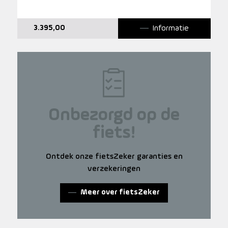
Informatie
3.395,00
Onbezorgd op de
fiets!
Ontdek onze fietsZeker garanties en
verzekeringen
Meer over fietsZeker