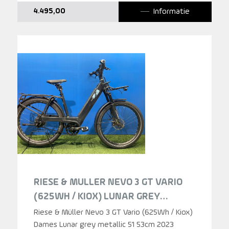
Informatie
4.495,00
RIESE & MULLER NEVO 3 GT VARIO
(625WH / KIOX) LUNAR GREY
METALLIC DAMES 2023
Riese & Müller Nevo 3 GT Vario (625Wh / Kiox)
Dames Lunar grey metallic 51 53cm 2023