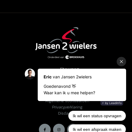
Showroom
Occasions
Fietslease
Bestelinformatie
Algemene voorwaarden
Privacyverklaring
Disclaimer