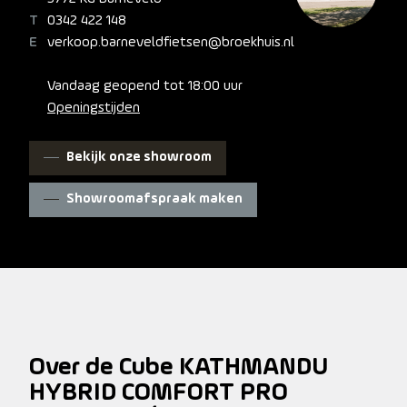
Hybrid is klassiek elegant, maar zit desondanks vol
0342 422 148
slimme innovaties en doordachte details. De fraai in het
verkoop.barneveldfietsen@broekhuis.nl
frame geïntegreerde Bosch CX-motor en 800 Wh
PowerTube-accu vormen de basis. Weggewerkte
Vandaag geopend tot 18:00 uur
kabels dragen bij aan de strakke lijnen van het frame.
Openingstijden
Onze befaamde Efficient Comfort-geometrie is
ontwikkeld rondom een voorvork met 100 millimeter
veerweg. Dat betekent dat je zelfs op ruwe wegen
Bekijk onze showroom
kunt rekenen op maximale controle. En dankzij de
geïntegreerde IC 3.0-bagagedrager kun je alles
Showroomafspraak maken
meenemen wat je voor je avonturen nodig hebt.
Praktisch: de UDH-achterpat is niet alleen degelijk, maar
ook toekomstbestendig.
Over de Cube KATHMANDU
HYBRID COMFORT PRO