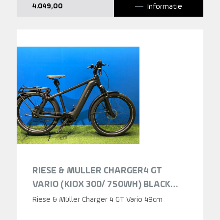
Informatie
4.049,00
RIESE & MULLER CHARGER4 GT
VARIO (KIOX 300/ 750WH) BLACK
MATT HEREN 2024
Riese & Müller Charger 4 GT Vario 49cm