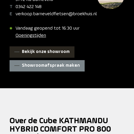
Kathmandu Hybrid is klassiek elegant, maar zit
0342 422 148
desondanks vol slimme innovaties en doordachte
verkoop.barneveldfietsen@broekhuis.nl
details. De fraai in het frame geïntegreerde Bosch CX-
motor en 800 wattuur PowerTube-accu vormen de
Vandaag geopend tot 16:30 uur
basis. Weggewerkte kabels dragen bij aan de strakke
Openingstijden
lijnen van het frame. Onze befaamde Efficient Comfort-
geometrie is ontwikkeld rondom een voorvork met 100
millimeter veerweg. Dat betekent dat je zelfs op ruwe
Bekijk onze showroom
wegen kunt rekenen op maximale controle. Praktisch:
de UDH-achterpat is niet alleen degelijk, maar ook
Showroomafspraak maken
toekomstbestendig. En dankzij de geïntegreerde IC 3.0-
bagagedrager kun je alles meenemen wat je voor je
avonturen nodig hebt.
Over de Cube KATHMANDU
HYBRID COMFORT PRO 800