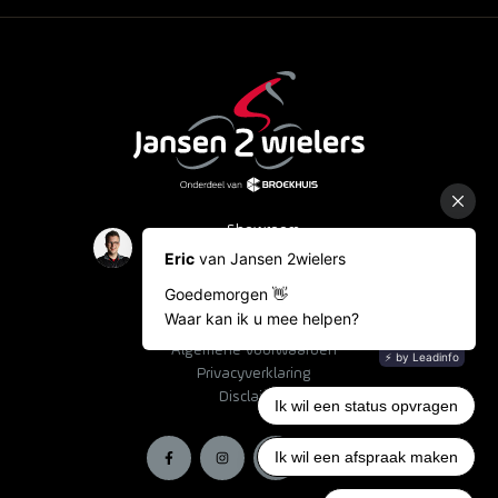
Showroom
Occasions
Fietslease
Bestelinformatie
Algemene voorwaarden
Privacyverklaring
Disclaimer