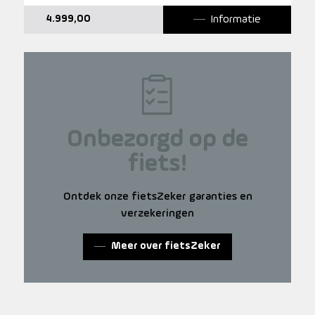
Informatie
4.999,00
Onbezorgd op de
fiets!
Ontdek onze fietsZeker garanties en
verzekeringen
Meer over fietsZeker