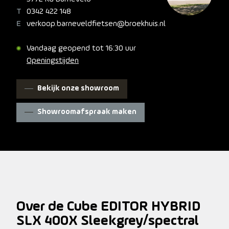
Om de vloeiende lijnen niet te verstoren lopen alle
0342 422 148
kabels binnendoor. En natuurlijk zijn ook de 400 Wh accu
verkoop.barneveldfietsen@broekhuis.nl
en de mini-controller volledig in het frame
geïntegreerd. Is-ie te kaal naar je zin of moet je spullen
Vandaag geopend tot 16:30 uur
vervoeren? Montagepunten voor een voor- en
Openingstijden
achterdrager en spatborden zitten al op het frame. Een
lichte maar sterke carbon voorvork is het puntje op de i.
Nog wensen? We zouden niet weten wat.
Bekijk onze showroom
Showroomafspraak maken
Over de Cube EDITOR HYBRID
SLX 400X Sleekgrey/spectral