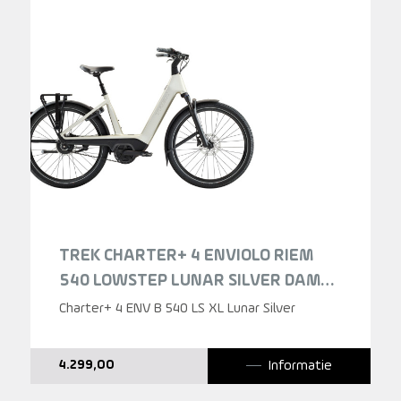
TREK CHARTER+ 4 ENVIOLO RIEM
540 LOWSTEP LUNAR SILVER DAMES
2026
Charter+ 4 ENV B 540 LS XL Lunar Silver
Informatie
4.299,00