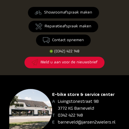
Showroomafspraak maken
Reparatieafspraak maken
Contact opnemen
(0342) 422 148
Meld u aan voor de nieuwsbrief
E-bike store & service center
Livingstonestraat 9B
3772 KG Barneveld
0342 422 148
barneveld@jansen2wielers.nl