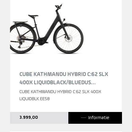
CUBE KATHMANDU HYBRID C:62 SLX
400X LIQUIDBLACK/BLUEDUS
LIQUIDBLACK/BLUEDUST
CUBE KATHMANDU HYBRID C:62 SLX 400X
LAGEINSTAP 2026
LIQUIDBLK EE58
Informatie
3.999,00