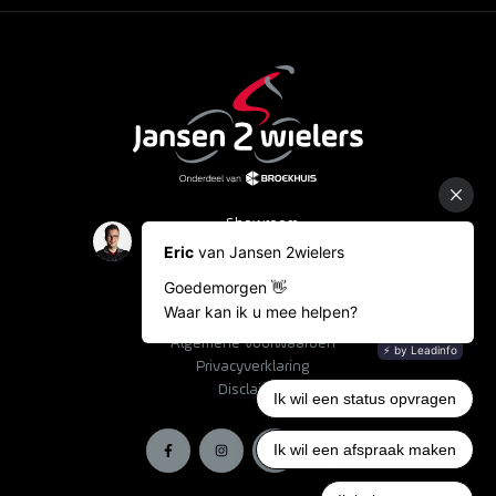
Showroom
Occasions
Fietslease
Bestelinformatie
Algemene voorwaarden
Privacyverklaring
Disclaimer