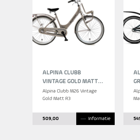
ALPINA CLUBB
AL
VINTAGE GOLD MATT
G
MEISJES 2021
Alpina Clubb M26 Vintage
Alp
Gold Matt R3
Ma
Informatie
509,00
54