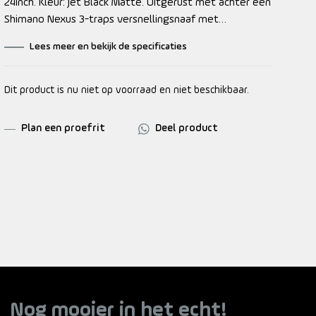
24inch. Kleur: Jet Black Matte. Uitgerust met achter een
Shimano Nexus 3-traps versnellingsnaaf met
terugtraprem en voor een standaardnaaf. Opvallende
Lees meer en bekijk de specificaties
details: voordrager.
Dit product is nu niet op voorraad en niet beschikbaar.
Plan een proefrit
Deel product
Nog mooier in het echt!