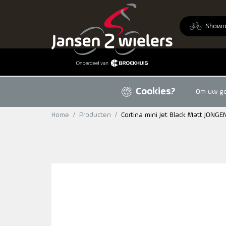
Ga naar de inhoud
Showr
Cookies?
Om uw geb
Home
/
Producten
/
Cortina mini Jet Black Matt JONGE