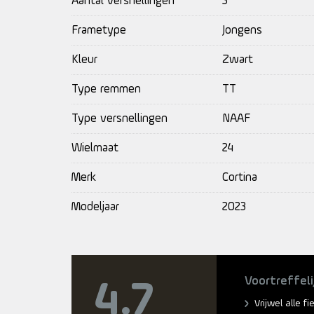
Aantal versnellingen
3
Frametype
Jongens
Kleur
Zwart
Type remmen
TT
Type versnellingen
NAAF
Wielmaat
24
Merk
Cortina
Modeljaar
2023
Voortreffeli
4.7
Vrijwel alle f