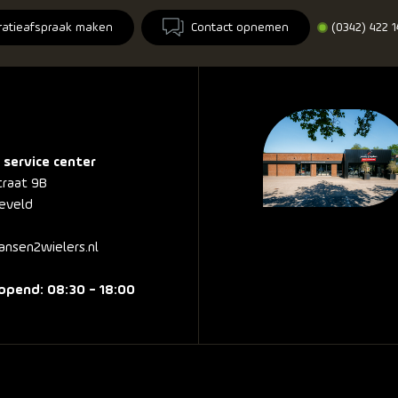
ratieafspraak maken
Contact opnemen
(0342) 422 
 service center
traat 9B
eveld
nsen2wielers.nl
pend: 08:30 - 18:00