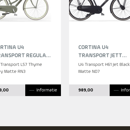
RTINA U4
CORTINA U4
RANSPORT REGULAR
TRANSPORT JETT
HYME GREY MATTE
BLACK MATT HEREN
 Transport L57 Thyme
U4 Transport H61 Jet Black
AMES 2025
ey Matte RN3
2025
Matte ND7
Informatie
Info
9,00
989,00