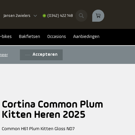
Jansen 2wielers
(0342) 422 148
-bikes
Bakfietsen
Occasions
Aanbiedingen
Accepteren
meer
Cortina Common Plum
Kitten Heren 2025
Common H61 Plum Kitten Gloss ND7