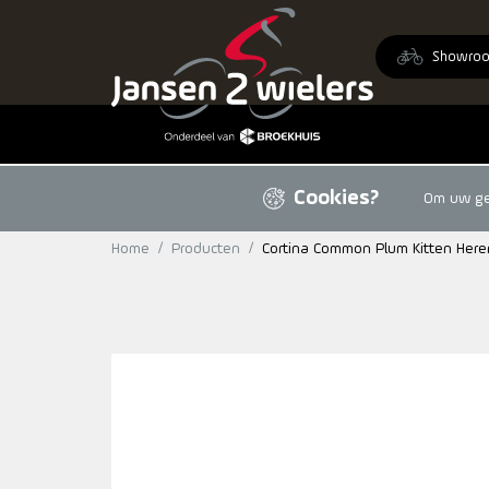
Ga naar de inhoud
Showro
Cookies?
Om uw geb
Home
/
Producten
/
Cortina Common Plum Kitten Here