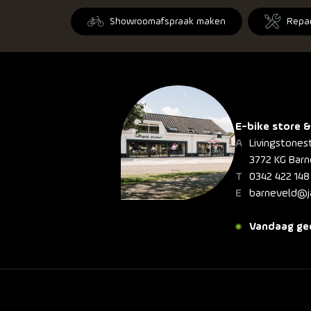
Showroomafspraak maken
Repa
E-bike store &
Livingstones
3772 KG Barn
0342 422 148
barneveld@ja
Vandaag geo