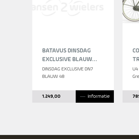
BATAVUS DINSDAG
CO
EXCLUSIVE BLAUW
T
DAMES 2025
T
DINSDAG EXCLUSIVE DN7
U4
BLAUW 48
D
Gr
Informatie
1.249,00
78