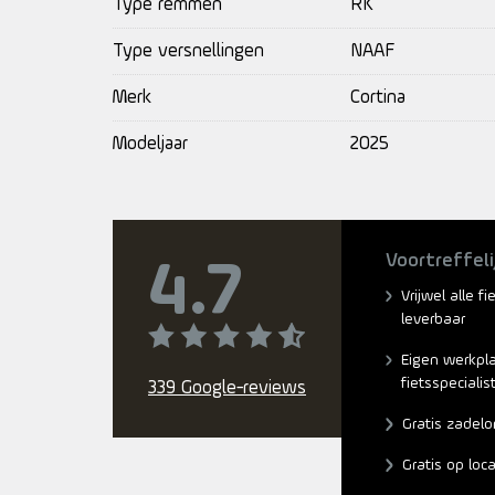
Type remmen
RK
Type versnellingen
NAAF
Merk
Cortina
Modeljaar
2025
Voortreffeli
4.7
Vrijwel alle f
leverbaar
Eigen werkpl
fietsspecialis
339 Google-reviews
Gratis zadelo
Gratis op loc