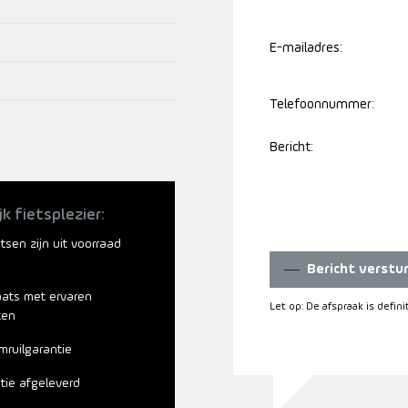
E-mailadres:
Telefoonnummer:
Bericht:
jk fietsplezier:
ietsen zijn uit voorraad
Bericht verstu
aats met ervaren
Let op: De afspraak is defin
ten
mruilgarantie
atie afgeleverd