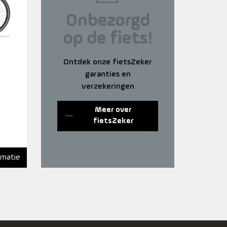
Onbezorgd
op de fiets!
Ontdek onze fietsZeker
garanties en
verzekeringen
Meer over
fietsZeker
rmatie