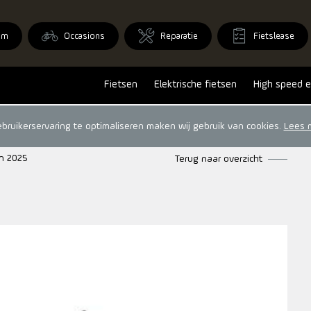
om
Occasions
Reparatie
Fietslease
Fietsen
Elektrische fietsen
High speed e
ruikerservaring te optimaliseren maken wij gebruik van cookies.
Lees 
n 2025
Terug naar overzicht