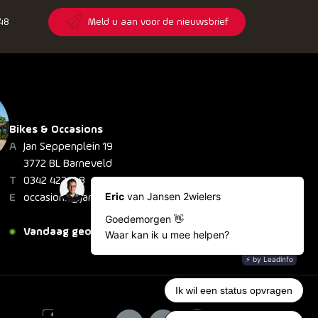
148
Meld u aan voor de nieuwsbrief
Bikes & Occasions
Jan Seppenplein 19
3772 BL Barneveld
0342 422 148
occasions@jansen2wielers.nl
Vandaag geopend: 08:30 - 18:00