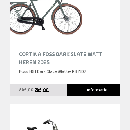
CORTINA FOSS DARK SLATE MATT
HEREN 2025
Foss H61 Dark Slate Matte RB ND7
Oorspronkelijke
Huidige
Informatie
849,00
749,00
prijs
prijs
was:
is:
849,00.
749,00.